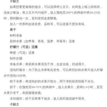
小贴士
如果想要更健康的做法，可以选择烤土豆片。在烤盘上铺上烘焙纸，
涂抹少量油，将土豆片均匀铺开，放入预热至200°C的烤箱中烤20-25分
钟，期间翻动一次，直到变得金黄酥脆。
加入一些香料如迷迭香、蒜粉等，可以使薯片更加美味。
果干
材料准备
新鲜水果（如苹果、香蕉、菠萝、草莓等）适量
柠檬汁（可选）适量
蜂蜜（可选）适量
制作步骤
准备水果：将新鲜水果清洗干净，去皮去核，切成薄片。
浸泡柠檬水：为了防止水果氧化变色，可以将切好的水果片放入柠檬
水中浸泡10分钟。
晾干水果：将浸泡好的水果片取出，用干净的厨房纸吸干水分。
烘干：在预热至60-70°C的烤箱中，放入水果片，烘烤2-3小时，直至
水果片变干，表面微微发脆。
冷却储存：烘干后将果干放凉，放入密封袋或罐中保存。
小贴士