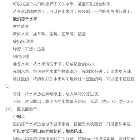
可以根据个人口味选择不同的水果，甚至可以混合制作。
若喜欢甜味的果干，可以在水果片上轻轻刷上一层蜂蜜再进行烘干。
酸奶冻干水果
材料准备
新鲜水果（如草莓、蓝莓、芒果等）适量
酸奶粉 适量
蜂蜜（可选）适量
制作步骤
准备水果：将水果清洗干净，切成适合的大小。
腌制水果：将切好的水果与蜂蜜混合，腌制30分钟，让水果更入味。
涂抹酸奶：将腌制好的水果均匀地涂抹一层酸奶粉，可以用手轻轻压
实。
冷冻：将水果放在烘焙纸上，放入冰箱冷冻过夜。
干燥：次日取出，将冷冻的水果放入烤箱，低温（约60°C）烘干2-3
小时，至表面微干。
小贴士
酸奶冻干水果适合做为健康零食，搭配坚果或燕麦，口感更加丰富。
可以尝试不同口味的酸奶粉，增添风味。
制作小零食不仅能满足我们的味蕾，还能为生活增添乐趣。通过简单