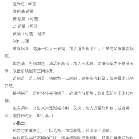
玉米粒 100克
食用油 适量
糖 适量（可选）
盐 适量（可选）
黄油（可选） 适量
制作步骤
准备锅具：选择一口大平底锅，加入适量食用油，油量需足够覆盖锅
底。
加热油：将锅加热，油温升高后，加入玉米粒。要确保锅内不挤满玉
米，以便后续能有空间爆开。
盖锅盖：盖上锅盖，稍微留一点缝隙，避免蒸汽积聚，影响爆米花的
口感。
摇动锅子：定时轻轻摇动锅子，确保均匀受热，防止底部的玉米粒焦
糊。
加入调料：当爆米声逐渐减小时，关火，加入适量盐和糖，或者黄
油，翻拌均匀后，即可享用。
小贴士
如果想要健康点，可以选择不加糖和盐，只用黄油调味。
你也可以尝试不同的口味，例如奶酪味或焦糖味，只需在爆米花制作