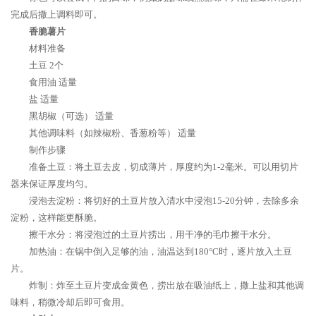
完成后撒上调料即可。
香脆薯片
材料准备
土豆 2个
食用油 适量
盐 适量
黑胡椒（可选） 适量
其他调味料（如辣椒粉、香葱粉等） 适量
制作步骤
准备土豆：将土豆去皮，切成薄片，厚度约为1-2毫米。可以用切片
器来保证厚度均匀。
浸泡去淀粉：将切好的土豆片放入清水中浸泡15-20分钟，去除多余
淀粉，这样能更酥脆。
擦干水分：将浸泡过的土豆片捞出，用干净的毛巾擦干水分。
加热油：在锅中倒入足够的油，油温达到180°C时，逐片放入土豆
片。
炸制：炸至土豆片变成金黄色，捞出放在吸油纸上，撒上盐和其他调
味料，稍微冷却后即可食用。