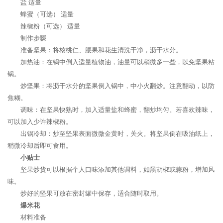
盐 适量
蜂蜜（可选） 适量
辣椒粉（可选） 适量
制作步骤
准备坚果：将核桃仁、腰果和花生清洗干净，沥干水分。
加热油：在锅中倒入适量植物油，油量可以稍微多一些，以免坚果粘
锅。
炒坚果：将沥干水分的坚果倒入锅中，中小火翻炒。注意翻动，以防
焦糊。
调味：在坚果快熟时，加入适量盐和蜂蜜，翻炒均匀。若喜欢辣味，
可以加入少许辣椒粉。
出锅冷却：炒至坚果表面微微金黄时，关火。将坚果倒在吸油纸上，
稍微冷却后即可食用。
小贴士
坚果炒货可以根据个人口味添加其他调料，如黑胡椒或蒜粉，增加风
味。
炒好的坚果可放在密封罐中保存，适合随时取用。
爆米花
材料准备