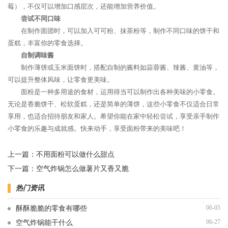
莓），不仅可以增加口感层次，还能增加营养价值。
尝试不同口味
在制作面团时，可以加入可可粉、抹茶粉等，制作不同口味的饼干和
蛋糕，丰富你的零食选择。
自制调味酱
制作薄饼或玉米面饼时，搭配自制的酱料如蒜蓉酱、辣酱、黄油等，
可以提升整体风味，让零食更美味。
面粉是一种多用途的食材，运用得当可以制作出各种美味的小零食。
无论是香脆饼干、松软蛋糕，还是简单的薄饼，这些小零食不仅适合日常
享用，也适合招待朋友和家人。希望你能在家中轻松尝试，享受亲手制作
小零食的乐趣与成就感。快来动手，享受面粉带来的美味吧！
上一篇：
不用面粉可以做什么甜点
下一篇：
空气炸锅怎么做薯片又香又脆
热门资讯
06-05
酥酥脆脆的零食有哪些
06-27
空气炸锅能干什么