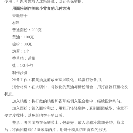
使用，可以考虑放入冰箱冷藏，以延长保鲜期。
用面粉制作美味小零食的几种方法
香脆饼干
材料
普通面粉：200克
黄油：100克
糖粉：80克
鸡蛋：1个
香草精：适量
盐：1/2小勺
制作步骤
准备工作：将黄油提前放至室温软化，鸡蛋打散备用。
混合材料：在大碗中，将软化的黄油与糖粉混合，用打蛋器打至松发
状态。
加入鸡蛋：将打散的鸡蛋和香草精倒入混合物中，继续搅拌均匀。
加入面粉：筛入面粉和盐，用刮刀轻轻翻拌，直到面团成型。注意不
要过度搅拌，以免影响饼干的口感。
整形：将面团放在保鲜膜上，包裹好，放入冰箱冷藏30分钟。取出
后，将面团擀成0.5厘米厚的片，用饼干模具切出喜欢的形状。