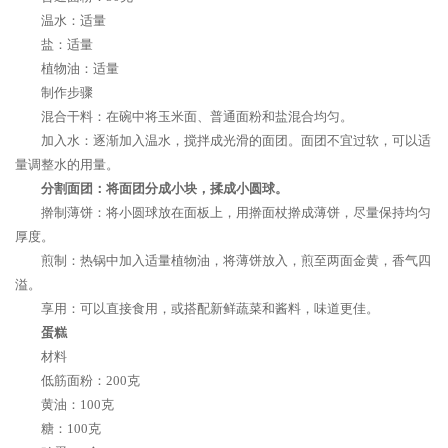
温水：适量
盐：适量
植物油：适量
制作步骤
混合干料：在碗中将玉米面、普通面粉和盐混合均匀。
加入水：逐渐加入温水，搅拌成光滑的面团。面团不宜过软，可以适
量调整水的用量。
分割面团：将面团分成小块，揉成小圆球。
擀制薄饼：将小圆球放在面板上，用擀面杖擀成薄饼，尽量保持均匀
厚度。
煎制：热锅中加入适量植物油，将薄饼放入，煎至两面金黄，香气四
溢。
享用：可以直接食用，或搭配新鲜蔬菜和酱料，味道更佳。
蛋糕
材料
低筋面粉：200克
黄油：100克
糖：100克