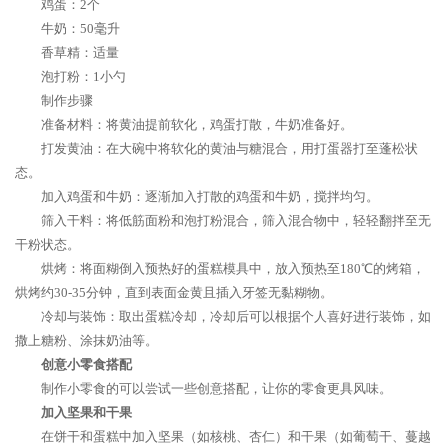
鸡蛋：2个
牛奶：50毫升
香草精：适量
泡打粉：1小勺
制作步骤
准备材料：将黄油提前软化，鸡蛋打散，牛奶准备好。
打发黄油：在大碗中将软化的黄油与糖混合，用打蛋器打至蓬松状
态。
加入鸡蛋和牛奶：逐渐加入打散的鸡蛋和牛奶，搅拌均匀。
筛入干料：将低筋面粉和泡打粉混合，筛入混合物中，轻轻翻拌至无
干粉状态。
烘烤：将面糊倒入预热好的蛋糕模具中，放入预热至180℃的烤箱，
烘烤约30-35分钟，直到表面金黄且插入牙签无黏糊物。
冷却与装饰：取出蛋糕冷却，冷却后可以根据个人喜好进行装饰，如
撒上糖粉、涂抹奶油等。
创意小零食搭配
制作小零食的可以尝试一些创意搭配，让你的零食更具风味。
加入坚果和干果
在饼干和蛋糕中加入坚果（如核桃、杏仁）和干果（如葡萄干、蔓越