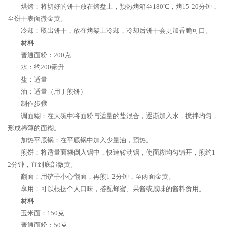
烘烤：将切好的饼干放在烤盘上，预热烤箱至180℃，烤15-20分钟，
至饼干表面微金黄。
冷却：取出饼干，放在烤架上冷却，冷却后饼干会更加香脆可口。
材料
普通面粉：200克
水：约200毫升
盐：适量
油：适量（用于煎饼）
制作步骤
调面糊：在大碗中将面粉与适量的盐混合，逐渐加入水，搅拌均匀，
形成稀薄的面糊。
加热平底锅：在平底锅中加入少量油，预热。
煎饼：将适量面糊倒入锅中，快速转动锅，使面糊均匀铺开，煎约1-
2分钟，直到底部微黄。
翻面：用铲子小心翻面，再煎1-2分钟，至两面金黄。
享用：可以根据个人口味，搭配蜂蜜、果酱或咸味的酱料食用。
材料
玉米面：150克
普通面粉：50克