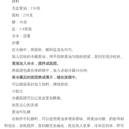
材料
无盐黄油：150克
面粉：250克
糖：30克
盐：1/4茶匙
冷水：适量
步骤
在大碗中，将面粉、糖和盐混合均匀。
加入切块的冷藏黄油，用手指将黄油与面粉搓揉，直到呈现沙粒状。
逐渐加入冷水，搅拌成面团。
将面团包裹在保鲜膜中，放入冰箱冷藏30分钟。
将冷藏后的面团擀成薄片，铺在派模中。
可以根据喜好加入馅料，继续烘焙。
小贴士
冷藏面团可以让派皮更加酥脆。
创意点心的灵感
黄油牛轧糖
在制作牛轧糖时，可以使用黄油来增添香味。将黄油与糖、奶粉等材
料混合，加热搅拌，直到糖完全融化，然后加入坚果，冷却后切块，即可