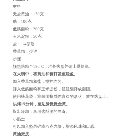
材料
无盐黄油：150克
糖：100克
低筋面粉：200克
玉米淀粉：50克
盐：1/4茶匙
香草精：少许
步骤
预热烤箱至180°C，准备烤盘并铺上烘焙纸。
在大碗中，将黄油和糖打发至轻盈。
加入香草精和盐，搅拌均匀。
筛入低筋面粉和玉米淀粉，轻轻翻拌成面团。
使用裱花袋，将面团挤成你喜欢的形状，放在烤盘上。
烘烤15分钟，至边缘微微金黄。
取出冷却，享用这酥脆的曲奇。
小贴士
可以加入坚果碎或巧克力块，增添风味和口感。
黄油派皮