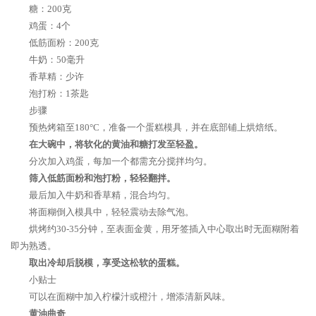
糖：200克
鸡蛋：4个
低筋面粉：200克
牛奶：50毫升
香草精：少许
泡打粉：1茶匙
步骤
预热烤箱至180°C，准备一个蛋糕模具，并在底部铺上烘焙纸。
在大碗中，将软化的黄油和糖打发至轻盈。
分次加入鸡蛋，每加一个都需充分搅拌均匀。
筛入低筋面粉和泡打粉，轻轻翻拌。
最后加入牛奶和香草精，混合均匀。
将面糊倒入模具中，轻轻震动去除气泡。
烘烤约30-35分钟，至表面金黄，用牙签插入中心取出时无面糊附着
即为熟透。
取出冷却后脱模，享受这松软的蛋糕。
小贴士
可以在面糊中加入柠檬汁或橙汁，增添清新风味。
黄油曲奇