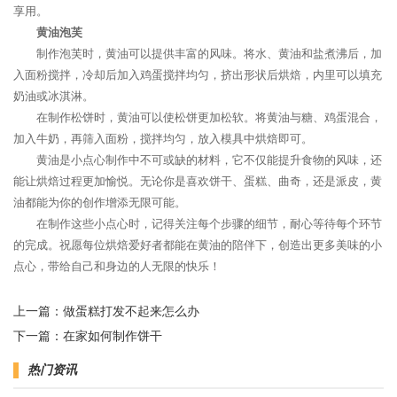
享用。
黄油泡芙
制作泡芙时，黄油可以提供丰富的风味。将水、黄油和盐煮沸后，加
入面粉搅拌，冷却后加入鸡蛋搅拌均匀，挤出形状后烘焙，内里可以填充
奶油或冰淇淋。
在制作松饼时，黄油可以使松饼更加松软。将黄油与糖、鸡蛋混合，
加入牛奶，再筛入面粉，搅拌均匀，放入模具中烘焙即可。
黄油是小点心制作中不可或缺的材料，它不仅能提升食物的风味，还
能让烘焙过程更加愉悦。无论你是喜欢饼干、蛋糕、曲奇，还是派皮，黄
油都能为你的创作增添无限可能。
在制作这些小点心时，记得关注每个步骤的细节，耐心等待每个环节
的完成。祝愿每位烘焙爱好者都能在黄油的陪伴下，创造出更多美味的小
点心，带给自己和身边的人无限的快乐！
上一篇：
做蛋糕打发不起来怎么办
下一篇：
在家如何制作饼干
热门资讯