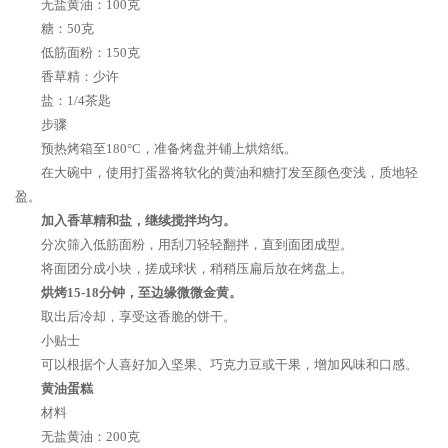
无盐黄油：100克
糖：50克
低筋面粉：150克
香草精：少许
盐：1/4茶匙
步骤
预热烤箱至180°C，准备烤盘并铺上烘焙纸。
在大碗中，使用打蛋器将软化的黄油和糖打发至颜色变浅，质地轻
盈。
加入香草精和盐，继续搅拌均匀。
分次筛入低筋面粉，用刮刀轻轻翻拌，直到面团成型。
将面团分成小块，搓成球状，稍稍压扁后放在烤盘上。
烘烤15-18分钟，至边缘微微金黄。
取出后冷却，享受这香脆的饼干。
小贴士
可以根据个人喜好加入坚果、巧克力豆或干果，增加风味和口感。
黄油蛋糕
材料
无盐黄油：200克