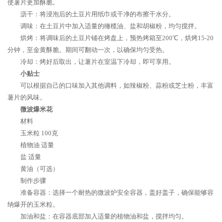
使薯片更加酥脆。
沥干：将浸泡后的土豆片用纸巾或干净的布擦干水分。
调味：在土豆片中加入适量的橄榄油、盐和胡椒粉，均匀搅拌。
烘烤：将调味后的土豆片铺在烤盘上，预热烤箱至200℃，烘烤15-20
分钟，至金黄酥脆。期间可翻动一次，以确保均匀受热。
冷却：烤好后取出，让薯片在室温下冷却，即可享用。
小贴士
可以根据自己的口味加入其他调料，如辣椒粉、蒜粉或芝士粉，丰富
薯片的风味。
微波爆米花
材料
玉米粒 100克
植物油 适量
盐 适量
黄油（可选）
制作步骤
准备容器：选择一个耐热的微波炉安全容器，盖好盖子，确保能够容
纳爆开的玉米粒。
加油和盐：在容器底部加入适量的植物油和盐，搅拌均匀。