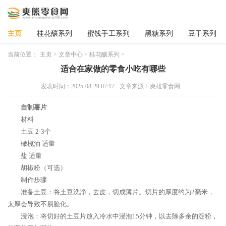
主页
桂花釀系列
蜜饯手工系列
黑糖系列
豆干系列
当前位置：
主页
>
文章中心
>
桂花釀系列
>
适合在家做的零食小吃有哪些
发表时间：2025-08-29 07:17
文章来源：爽雄零食网
自制薯片
材料
土豆 2-3个
橄榄油 适量
盐 适量
胡椒粉（可选）
制作步骤
准备土豆：将土豆洗净，去皮，切成薄片。切片的厚度约为2毫米，
太厚会导致不易脆化。
浸泡：将切好的土豆片放入冷水中浸泡15分钟，以去除多余的淀粉，