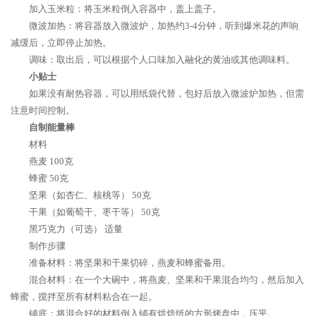
加入玉米粒：将玉米粒倒入容器中，盖上盖子。
微波加热：将容器放入微波炉，加热约3-4分钟，听到爆米花的声响
减缓后，立即停止加热。
调味：取出后，可以根据个人口味加入融化的黄油或其他调味料。
小贴士
如果没有耐热容器，可以用纸袋代替，包好后放入微波炉加热，但需
注意时间控制。
自制能量棒
材料
燕麦 100克
蜂蜜 50克
坚果（如杏仁、核桃等） 50克
干果（如葡萄干、枣干等） 50克
黑巧克力（可选） 适量
制作步骤
准备材料：将坚果和干果切碎，燕麦和蜂蜜备用。
混合材料：在一个大碗中，将燕麦、坚果和干果混合均匀，然后加入
蜂蜜，搅拌至所有材料粘合在一起。
铺底：将混合好的材料倒入铺有烘焙纸的方形烤盘中，压平。