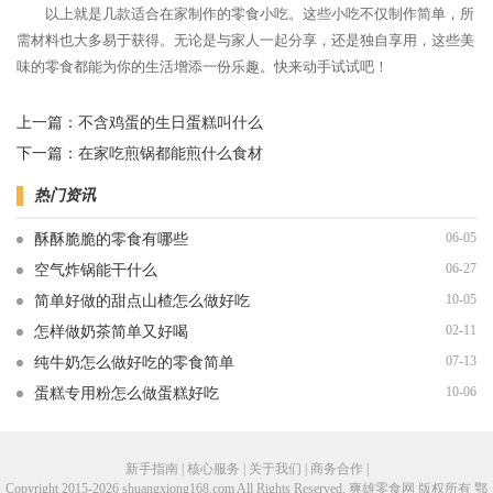
以上就是几款适合在家制作的零食小吃。这些小吃不仅制作简单，所
需材料也大多易于获得。无论是与家人一起分享，还是独自享用，这些美
味的零食都能为你的生活增添一份乐趣。快来动手试试吧！
上一篇：
不含鸡蛋的生日蛋糕叫什么
下一篇：
在家吃煎锅都能煎什么食材
热门资讯
06-05
酥酥脆脆的零食有哪些
06-27
空气炸锅能干什么
10-05
简单好做的甜点山楂怎么做好吃
02-11
怎样做奶茶简单又好喝
07-13
纯牛奶怎么做好吃的零食简单
10-06
蛋糕专用粉怎么做蛋糕好吃
新手指南 | 核心服务 | 关于我们 | 商务合作 |
Copyright 2015-2026 shuangxiong168.com All Rights Reserved. 爽雄零食网 版权所有
鄂