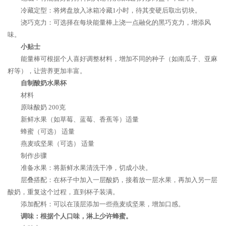
冷藏定型：将烤盘放入冰箱冷藏1小时，待其变硬后取出切块。
浇巧克力：可选择在每块能量棒上浇一点融化的黑巧克力，增添风
味。
小贴士
能量棒可根据个人喜好调整材料，增加不同的种子（如南瓜子、亚麻
籽等），让营养更加丰富。
自制酸奶水果杯
材料
原味酸奶 200克
新鲜水果（如草莓、蓝莓、香蕉等）适量
蜂蜜（可选） 适量
燕麦或坚果（可选） 适量
制作步骤
准备水果：将新鲜水果清洗干净，切成小块。
层叠搭配：在杯子中加入一层酸奶，接着放一层水果，再加入另一层
酸奶，重复这个过程，直到杯子装满。
添加配料：可以在顶层添加一些燕麦或坚果，增加口感。
调味：根据个人口味，淋上少许蜂蜜。