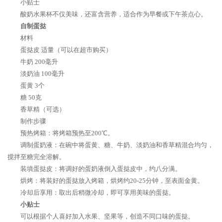
小贴士
酸奶水果杯不仅美味，还富含营养，适合作为早餐或下午茶点心。
自制蛋挞
材料
蛋挞皮 适量（可以在超市购买）
牛奶 200毫升
淡奶油 100毫升
蛋黄 3个
糖 50克
香草精（可选）
制作步骤
预热烤箱：将烤箱预热至200℃。
调制蛋奶液：在碗中将蛋黄、糖、牛奶、淡奶油和香草精混合均匀，
搅拌至糖完全溶解。
装填蛋挞皮：将调好的蛋奶液倒入蛋挞皮中，约八分满。
烘烤：将装好的蛋挞放入烤箱，烘烤约20-25分钟，至表面金黄。
冷却后享用：取出后稍微冷却，即可享用美味的蛋挞。
小贴士
可以根据个人喜好加入水果、坚果等，创造不同口味的蛋挞。