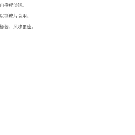
再擀成薄饼。
以撕成片食用。
椒酱，风味更佳。