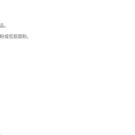
品。
粉或低筋面粉。
。