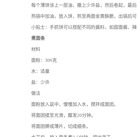
每个薄饼涂上一层油，撒上少许盐，然后卷起，最后
热锅中加油，放入饼，煎至两面金黄酥脆，出锅后可
小贴士：手抓饼可以搭配不同的酱料，如甜面酱、辣
煮面条
材料
面粉：300克
水：适量
盐：少许
做法
面粉放入盆中，慢慢加入水，搅拌成面团。
将面团揉至光滑，醒发20分钟。
将面团擀成薄片，切成细条。