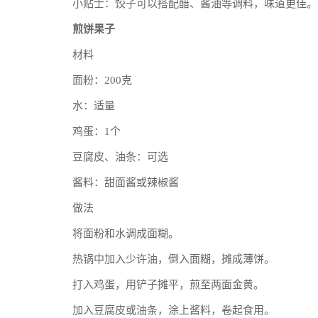
小贴士：饺子可以搭配醋、酱油等调料，味道更佳。
煎饼果子
材料
面粉：200克
水：适量
鸡蛋：1个
豆腐皮、油条：可选
酱料：甜面酱或辣椒酱
做法
将面粉和水调成面糊。
热锅中加入少许油，倒入面糊，摊成薄饼。
打入鸡蛋，用铲子摊平，煎至两面金黄。
加入豆腐皮或油条，涂上酱料，卷起食用。