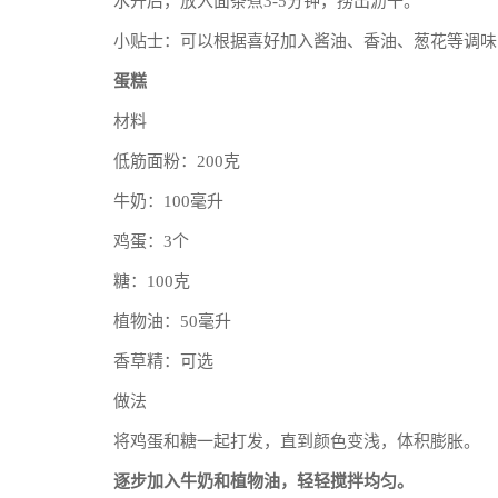
水开后，放入面条煮3-5分钟，捞出沥干。
小贴士：可以根据喜好加入酱油、香油、葱花等调味
蛋糕
材料
低筋面粉：200克
牛奶：100毫升
鸡蛋：3个
糖：100克
植物油：50毫升
香草精：可选
做法
将鸡蛋和糖一起打发，直到颜色变浅，体积膨胀。
逐步加入牛奶和植物油，轻轻搅拌均匀。