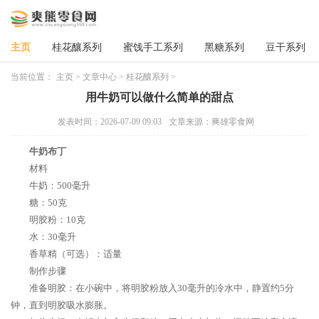
主页
桂花釀系列
蜜饯手工系列
黑糖系列
豆干系列
当前位置：
主页
>
文章中心
>
桂花釀系列
>
用牛奶可以做什么简单的甜点
发表时间：2026-07-09 09:03
文章来源：爽雄零食网
牛奶布丁
材料
牛奶：500毫升
糖：50克
明胶粉：10克
水：30毫升
香草精（可选）：适量
制作步骤
准备明胶：在小碗中，将明胶粉放入30毫升的冷水中，静置约5分
钟，直到明胶吸水膨胀。