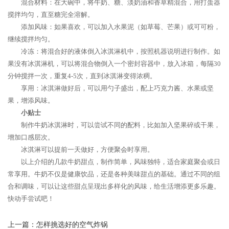
混合材料：在大碗中，将牛奶、糖、淡奶油和香草精混合，用打蛋器
搅拌均匀，直至糖完全溶解。
添加风味：如果喜欢，可以加入水果泥（如草莓、芒果）或可可粉，
继续搅拌均匀。
冷冻：将混合好的液体倒入冰淇淋机中，按照机器说明进行制作。如
果没有冰淇淋机，可以将混合物倒入一个密封容器中，放入冰箱，每隔30
分钟搅拌一次，重复4-5次，直到冰淇淋变得浓稠。
享用：冰淇淋做好后，可以用勺子盛出，配上巧克力酱、水果或坚
果，增添风味。
小贴士
制作牛奶冰淇淋时，可以尝试不同的配料，比如加入坚果碎或干果，
增加口感层次。
冰淇淋可以提前一天做好，方便聚会时享用。
以上介绍的几款牛奶甜点，制作简单，风味独特，适合家庭聚会或日
常享用。牛奶不仅是健康饮品，还是各种美味甜点的基础。通过不同的组
合和调味，可以让这些甜点呈现出多样化的风味，给生活增添更多乐趣。
快动手尝试吧！
上一篇：
怎样挑选好的空气炸锅