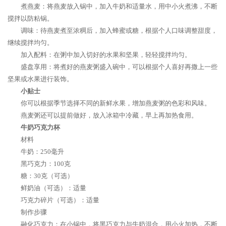
煮燕麦：将燕麦放入锅中，加入牛奶和适量水，用中小火煮沸，不断
搅拌以防粘锅。
调味：待燕麦煮至浓稠后，加入蜂蜜或糖，根据个人口味调整甜度，
继续搅拌均匀。
加入配料：在粥中加入切好的水果和坚果，轻轻搅拌均匀。
盛盘享用：将煮好的燕麦粥盛入碗中，可以根据个人喜好再撒上一些
坚果或水果进行装饰。
小贴士
你可以根据季节选择不同的新鲜水果，增加燕麦粥的色彩和风味。
燕麦粥还可以提前做好，放入冰箱中冷藏，早上再加热食用。
牛奶巧克力杯
材料
牛奶：250毫升
黑巧克力：100克
糖：30克（可选）
鲜奶油（可选）：适量
巧克力碎片（可选）：适量
制作步骤
融化巧克力：在小锅中，将黑巧克力与牛奶混合，用小火加热，不断