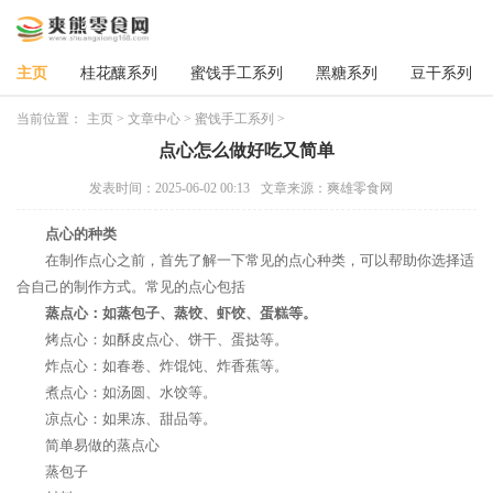
主页
桂花釀系列
蜜饯手工系列
黑糖系列
豆干系列
当前位置：
主页
>
文章中心
>
蜜饯手工系列
>
点心怎么做好吃又简单
发表时间：2025-06-02 00:13
文章来源：爽雄零食网
点心的种类
在制作点心之前，首先了解一下常见的点心种类，可以帮助你选择适
合自己的制作方式。常见的点心包括
蒸点心：如蒸包子、蒸饺、虾饺、蛋糕等。
烤点心：如酥皮点心、饼干、蛋挞等。
炸点心：如春卷、炸馄饨、炸香蕉等。
煮点心：如汤圆、水饺等。
凉点心：如果冻、甜品等。
简单易做的蒸点心
蒸包子