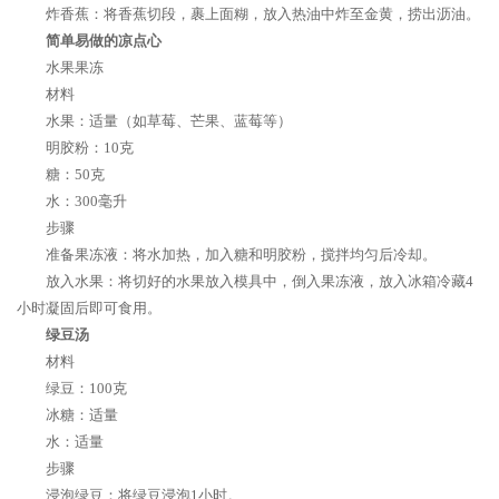
炸香蕉：将香蕉切段，裹上面糊，放入热油中炸至金黄，捞出沥油。
简单易做的凉点心
水果果冻
材料
水果：适量（如草莓、芒果、蓝莓等）
明胶粉：10克
糖：50克
水：300毫升
步骤
准备果冻液：将水加热，加入糖和明胶粉，搅拌均匀后冷却。
放入水果：将切好的水果放入模具中，倒入果冻液，放入冰箱冷藏4
小时凝固后即可食用。
绿豆汤
材料
绿豆：100克
冰糖：适量
水：适量
步骤
浸泡绿豆：将绿豆浸泡1小时。