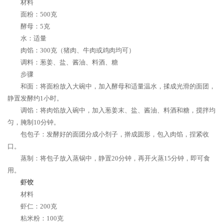
材料
面粉：500克
酵母：5克
水：适量
肉馅：300克（猪肉、牛肉或鸡肉均可）
调料：葱姜、盐、酱油、料酒、糖
步骤
和面：将面粉放入大碗中，加入酵母和适量温水，揉成光滑的面团，
静置发酵约1小时。
调馅：将肉馅放入碗中，加入葱姜末、盐、酱油、料酒和糖，搅拌均
匀，腌制10分钟。
包包子：发酵好的面团分成小剂子，擀成圆形，包入肉馅，捏紧收
口。
蒸制：将包子放入蒸锅中，静置20分钟，再开火蒸15分钟，即可食
用。
虾饺
材料
虾仁：200克
粘米粉：100克