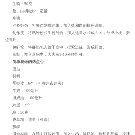
生粉：50克
盐、白胡椒粉：适量
步骤
准备虾馅：将虾仁剁成碎末，加入盐和白胡椒粉调味。
制作皮：将粘米粉和生粉混合，加入适量水和成面团，分成小块，擀
成薄片。
包虾饺：将虾馅包入饺子皮中，捏紧边缘，形成虾饺。
蒸制：放入蒸锅中，大火蒸8-10分钟即可。
简单易做的烤点心
蛋挞
材料
蛋挞皮：6个（可在超市购买）
牛奶：100毫升
淡奶油：100毫升
鸡蛋：2个
糖：50克
香草精：适量（可选）
步骤
混合材料：在碗中打散鸡蛋，加入牛奶、淡奶油、糖和香草精，搅拌