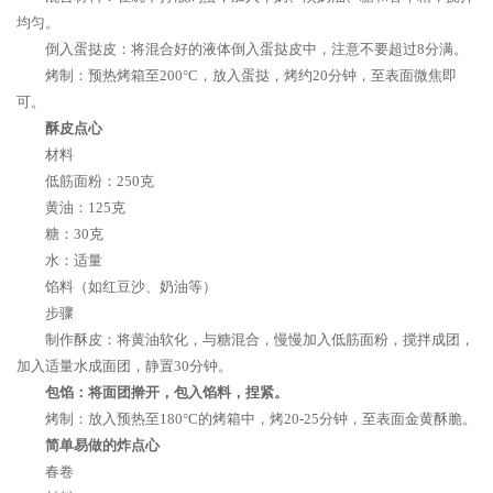
均匀。
倒入蛋挞皮：将混合好的液体倒入蛋挞皮中，注意不要超过8分满。
烤制：预热烤箱至200°C，放入蛋挞，烤约20分钟，至表面微焦即
可。
酥皮点心
材料
低筋面粉：250克
黄油：125克
糖：30克
水：适量
馅料（如红豆沙、奶油等）
步骤
制作酥皮：将黄油软化，与糖混合，慢慢加入低筋面粉，搅拌成团，
加入适量水成面团，静置30分钟。
包馅：将面团擀开，包入馅料，捏紧。
烤制：放入预热至180°C的烤箱中，烤20-25分钟，至表面金黄酥脆。
简单易做的炸点心
春卷