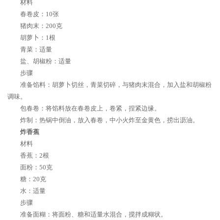
材料
春卷皮：10张
猪肉末：200克
胡萝卜：1根
青菜：适量
盐、胡椒粉：适量
步骤
准备馅料：胡萝卜切丝，青菜切碎，与猪肉末混合，加入盐和胡椒粉
调味。
包春卷：将馅料放在春卷皮上，卷紧，捏紧边缘。
炸制：热锅中倒油，放入春卷，中小火炸至金黄色，捞出沥油。
炸香蕉
材料
香蕉：2根
面粉：50克
糖：20克
水：适量
步骤
准备面糊：将面粉、糖和适量水混合，搅拌成糊状。