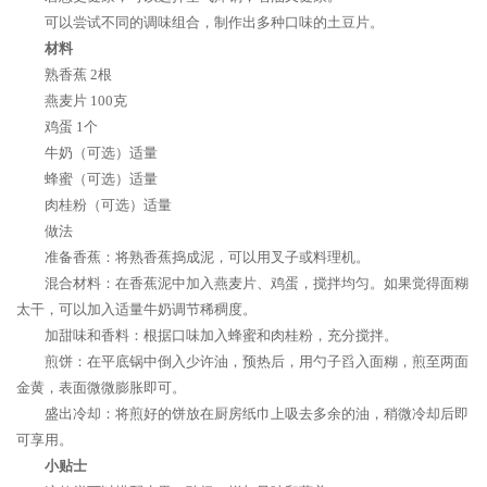
可以尝试不同的调味组合，制作出多种口味的土豆片。
材料
熟香蕉 2根
燕麦片 100克
鸡蛋 1个
牛奶（可选）适量
蜂蜜（可选）适量
肉桂粉（可选）适量
做法
准备香蕉：将熟香蕉捣成泥，可以用叉子或料理机。
混合材料：在香蕉泥中加入燕麦片、鸡蛋，搅拌均匀。如果觉得面糊
太干，可以加入适量牛奶调节稀稠度。
加甜味和香料：根据口味加入蜂蜜和肉桂粉，充分搅拌。
煎饼：在平底锅中倒入少许油，预热后，用勺子舀入面糊，煎至两面
金黄，表面微微膨胀即可。
盛出冷却：将煎好的饼放在厨房纸巾上吸去多余的油，稍微冷却后即
可享用。
小贴士