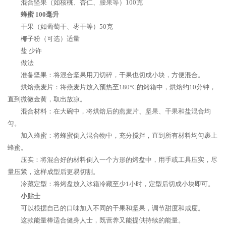
混合坚果（如核桃、杏仁、腰果等）100克
蜂蜜 100毫升
干果（如葡萄干、枣干等）50克
椰子粉（可选）适量
盐 少许
做法
准备坚果：将混合坚果用刀切碎，干果也切成小块，方便混合。
烘焙燕麦片：将燕麦片放入预热至180°C的烤箱中，烘焙约10分钟，
直到微微金黄，取出放凉。
混合材料：在大碗中，将烘焙后的燕麦片、坚果、干果和盐混合均
匀。
加入蜂蜜：将蜂蜜倒入混合物中，充分搅拌，直到所有材料均匀裹上
蜂蜜。
压实：将混合好的材料倒入一个方形的烤盘中，用手或工具压实，尽
量压紧，这样成型后更易切割。
冷藏定型：将烤盘放入冰箱冷藏至少1小时，定型后切成小块即可。
小贴士
可以根据自己的口味加入不同的干果和坚果，调节甜度和咸度。
这款能量棒适合健身人士，既营养又能提供持续的能量。