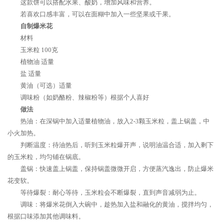
这款饼可以搭配水果、酸奶，增加风味和营养。
若喜欢口感丰富，可以在面糊中加入一些坚果或干果。
自制爆米花
材料
玉米粒 100克
植物油 适量
盐 适量
黄油（可选）适量
调味粉（如奶酪粉、辣椒粉等）根据个人喜好
做法
热油：在深锅中加入适量植物油，放入2-3颗玉米粒，盖上锅盖，中
小火加热。
判断温度：待油热后，听到玉米粒爆开声，说明油温合适，加入剩下
的玉米粒，均匀铺在锅底。
盖锅：快速盖上锅盖，保持锅盖微微开启，方便蒸汽逸出，防止爆米
花变软。
等待爆裂：耐心等待，玉米粒会不断爆裂，直到声音减弱为止。
调味：将爆米花倒入大碗中，趁热加入盐和融化的黄油，搅拌均匀，
根据口味添加其他调味料。