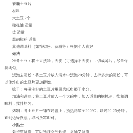
香脆土豆片
材料
大土豆 2个
橄榄油 适量
盐 适量
黑胡椒粉 适量
其他调味料（如辣椒粉、蒜粉等）根据个人喜好
做法
准备土豆：将土豆洗净，去皮（可选择不去皮），切成薄片，尽量保
持均匀。
浸泡去淀粉：将土豆片放入清水中浸泡20分钟，去掉多余的淀粉，可
以使炸出的土豆片更加酥脆。
晾干：将浸泡好的土豆片用厨房纸巾擦干水分。
加油和调味：将土豆片放入一个大碗中，加入适量的橄榄油、盐和调
味料，搅拌均匀。
烤制：将土豆片平铺在烤盘上，预热烤箱至200°C，烘烤20-25分钟，
直到边缘微焦，取出放凉即可。
小贴士
若想更健康，可以选择空气炸锅，省油又健康。