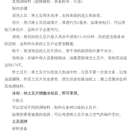
其他调味料（如辣椒粉、香葱粉等，可选）
制作步骤
清洗土豆：将土豆用水洗净，去掉表面的泥土和杂质。
切片：用刀将土豆切成薄片，厚度约为2毫米。如果有刨刀，可以用
刨刀来切片，这样片子会更均匀。
浸泡：将切好的土豆片放入清水中浸泡15-20分钟，目的是去除多余
的淀粉，这样炸出来的土豆片会更加酥脆。
晾干：将浸泡后的土豆片捞出，用干净的厨房纸巾擦干水分。
加热油：在锅中倒入适量植物油，油量需能淹没土豆片。加热至油温
达到170℃。
炸土豆片：将土豆片分批放入热油中炸，注意不要一次放太多，以免
油温骤降。炸至土豆片呈金黄色，捞出后放在吸油纸上，撒上适量的盐和
其他调味料。
冷却：待土豆片稍微冷却后，即可享用。
小贴士
可以尝试不同的调味料，制作出多种口味的土豆片。
如果想要更健康的选择，可以考虑将土豆片放入空气炸锅中烹饪。
土豆泥球
材料准备