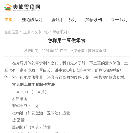
主页
桂花釀系列
蜜饯手工系列
黑糖系列
豆干系列
当前位置：
主页
>
文章中心
>
黑糖系列
>
怎样用土豆做零食
发表时间：2026-06-30 17:06
文章来源：爽雄零食网
在介绍具体的零食制作之前，我们先来了解一下土豆的营养价值。土
豆含有丰富的淀粉、蛋白质、维生素C和B族维生素，矿物质如钾和镁
等。它不仅能提供能量，还具有较高的饱腹感，是一种理想的健康食材。
常见的土豆零食制作方法
土豆 chips（土豆片）
材料准备
新鲜土豆 500克
植物油（如花生油、玉米油）适量
盐 适量
黑胡椒粉（可选）适量