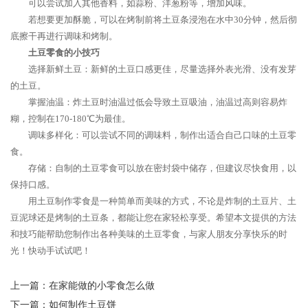
可以尝试加入其他香料，如蒜粉、洋葱粉等，增加风味。
若想要更加酥脆，可以在烤制前将土豆条浸泡在水中30分钟，然后彻
底擦干再进行调味和烤制。
土豆零食的小技巧
选择新鲜土豆：新鲜的土豆口感更佳，尽量选择外表光滑、没有发芽
的土豆。
掌握油温：炸土豆时油温过低会导致土豆吸油，油温过高则容易炸
糊，控制在170-180℃为最佳。
调味多样化：可以尝试不同的调味料，制作出适合自己口味的土豆零
食。
存储：自制的土豆零食可以放在密封袋中储存，但建议尽快食用，以
保持口感。
用土豆制作零食是一种简单而美味的方式，不论是炸制的土豆片、土
豆泥球还是烤制的土豆条，都能让您在家轻松享受。希望本文提供的方法
和技巧能帮助您制作出各种美味的土豆零食，与家人朋友分享快乐的时
光！快动手试试吧！
上一篇：
在家能做的小零食怎么做
下一篇：
如何制作土豆饼