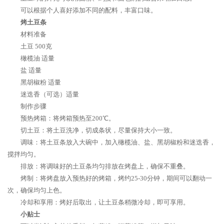
可以根据个人喜好添加不同的配料，丰富口味。
烤土豆条
材料准备
土豆 500克
橄榄油 适量
盐 适量
黑胡椒粉 适量
迷迭香（可选）适量
制作步骤
预热烤箱：将烤箱预热至200℃。
切土豆：将土豆洗净，切成条状，尽量保持大小一致。
调味：将土豆条放入大碗中，加入橄榄油、盐、黑胡椒粉和迷迭香，
搅拌均匀。
排放：将调味好的土豆条均匀排放在烤盘上，确保不重叠。
烤制：将烤盘放入预热好的烤箱，烤约25-30分钟，期间可以翻动一
次，确保均匀上色。
冷却和享用：烤好后取出，让土豆条稍微冷却，即可享用。
小贴士