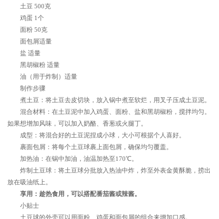
土豆 500克
鸡蛋 1个
面粉 50克
面包屑适量
盐 适量
黑胡椒粉 适量
油（用于炸制）适量
制作步骤
煮土豆：将土豆去皮切块，放入锅中煮至软烂，用叉子压成土豆泥。
混合材料：在土豆泥中加入鸡蛋、面粉、盐和黑胡椒粉，搅拌均匀。
如果想增加风味，可以加入奶酪、香葱或火腿丁。
成型：将混合好的土豆泥捏成小球，大小可根据个人喜好。
裹面包屑：将每个土豆球裹上面包屑，确保均匀覆盖。
加热油：在锅中加油，油温加热至170℃。
炸制土豆球：将土豆球分批放入热油中炸，炸至外表金黄酥脆，捞出
放在吸油纸上。
享用：趁热食用，可以搭配番茄酱或辣酱。
小贴士
土豆球的外壳可以用面粉、鸡蛋和面包屑的组合来增加口感。