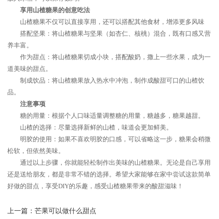
享用山楂糖果的创意吃法
山楂糖果不仅可以直接享用，还可以搭配其他食材，增添更多风味
搭配坚果：将山楂糖果与坚果（如杏仁、核桃）混合，既有口感又营
养丰富。
作为甜点：将山楂糖果切成小块，搭配酸奶，撒上一些水果，成为一
道美味的甜点。
制成饮品：将山楂糖果放入热水中冲泡，制作成酸甜可口的山楂饮
品。
注意事项
糖的用量：根据个人口味适量调整糖的用量，糖越多，糖果越甜。
山楂的选择：尽量选择新鲜的山楂，味道会更加鲜美。
明胶的使用：如果不喜欢明胶的口感，可以省略这一步，糖果会稍微
松软，但依然美味。
通过以上步骤，你就能轻松制作出美味的山楂糖果。无论是自己享用
还是送给朋友，都是非常不错的选择。希望大家能够在家中尝试这款简单
好做的甜点，享受DIY的乐趣，感受山楂糖果带来的酸甜滋味！
上一篇：
芒果可以做什么甜点