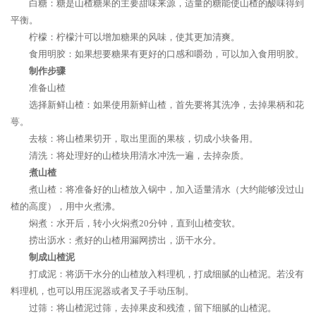
白糖：糖是山楂糖果的主要甜味来源，适量的糖能使山楂的酸味得到
平衡。
柠檬：柠檬汁可以增加糖果的风味，使其更加清爽。
食用明胶：如果想要糖果有更好的口感和嚼劲，可以加入食用明胶。
制作步骤
准备山楂
选择新鲜山楂：如果使用新鲜山楂，首先要将其洗净，去掉果柄和花
萼。
去核：将山楂果切开，取出里面的果核，切成小块备用。
清洗：将处理好的山楂块用清水冲洗一遍，去掉杂质。
煮山楂
煮山楂：将准备好的山楂放入锅中，加入适量清水（大约能够没过山
楂的高度），用中火煮沸。
焖煮：水开后，转小火焖煮20分钟，直到山楂变软。
捞出沥水：煮好的山楂用漏网捞出，沥干水分。
制成山楂泥
打成泥：将沥干水分的山楂放入料理机，打成细腻的山楂泥。若没有
料理机，也可以用压泥器或者叉子手动压制。
过筛：将山楂泥过筛，去掉果皮和残渣，留下细腻的山楂泥。