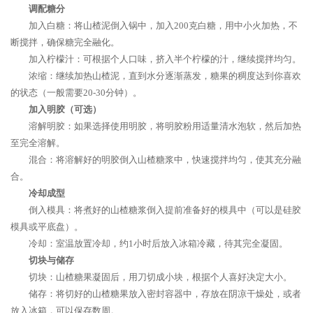
调配糖分
加入白糖：将山楂泥倒入锅中，加入200克白糖，用中小火加热，不
断搅拌，确保糖完全融化。
加入柠檬汁：可根据个人口味，挤入半个柠檬的汁，继续搅拌均匀。
浓缩：继续加热山楂泥，直到水分逐渐蒸发，糖果的稠度达到你喜欢
的状态（一般需要20-30分钟）。
加入明胶（可选）
溶解明胶：如果选择使用明胶，将明胶粉用适量清水泡软，然后加热
至完全溶解。
混合：将溶解好的明胶倒入山楂糖浆中，快速搅拌均匀，使其充分融
合。
冷却成型
倒入模具：将煮好的山楂糖浆倒入提前准备好的模具中（可以是硅胶
模具或平底盘）。
冷却：室温放置冷却，约1小时后放入冰箱冷藏，待其完全凝固。
切块与储存
切块：山楂糖果凝固后，用刀切成小块，根据个人喜好决定大小。
储存：将切好的山楂糖果放入密封容器中，存放在阴凉干燥处，或者
放入冰箱，可以保存数周。