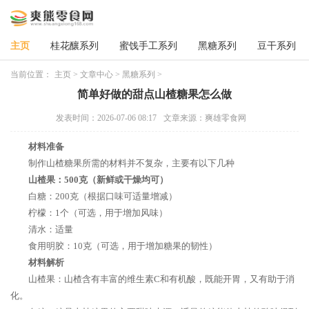
主页
桂花釀系列
蜜饯手工系列
黑糖系列
豆干系列
当前位置：
主页
>
文章中心
>
黑糖系列
>
简单好做的甜点山楂糖果怎么做
发表时间：2026-07-06 08:17
文章来源：爽雄零食网
材料准备
制作山楂糖果所需的材料并不复杂，主要有以下几种
山楂果：500克（新鲜或干燥均可）
白糖：200克（根据口味可适量增减）
柠檬：1个（可选，用于增加风味）
清水：适量
食用明胶：10克（可选，用于增加糖果的韧性）
材料解析
山楂果：山楂含有丰富的维生素C和有机酸，既能开胃，又有助于消
化。