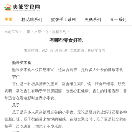
主页
桂花釀系列
蜜饯手工系列
黑糖系列
豆干系列
当前位置：
主页
>
文章中心
>
黑糖系列
>
有哪些零食好吃
发表时间：2024-09-08 09:50
文章来源：爽雄零食网
坚果类零食
坚果类零食不仅口感丰富，还富含营养，是许多人钟爱的健康零食。
杏仁
杏仁是一种极具营养的坚果，富含维生素E、镁、膳食纤维等。研究
表明，常吃杏仁有助于降低胆固醇，改善心脏健康。杏仁的味道香醇，非
常适合在看电影时当做小零食。
瓜子
瓜子是许多人茶余饭后必备的小零食。无论是经典的盐焗味还是各种
创新口味，瓜子都能带来愉悦的嘴感。在朋友聚会时，瓜子更是社交的好
帮手，边吃边聊，增添了不少乐趣。