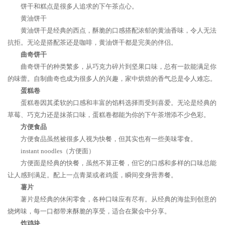
饼干和糕点是很多人追求的下午茶点心。
黄油饼干
黄油饼干是经典的西点，酥脆的口感搭配浓郁的黄油香味，令人无法
抗拒。无论是搭配茶还是咖啡，黄油饼干都是完美的伴侣。
曲奇饼干
曲奇饼干的种类繁多，从巧克力碎片到坚果口味，总有一款能满足你
的味蕾。自制曲奇也成为很多人的兴趣，家中烘焙的香气总是令人难忘。
蛋糕卷
蛋糕卷因其柔软的口感和丰富的馅料选择而受到喜爱。无论是经典的
草莓、巧克力还是抹茶口味，蛋糕卷都能为你的下午茶增添不少色彩。
方便食品
方便食品虽然被很多人视为快餐，但其实也有一些美味零食。
instant noodles（方便面）
方便面是经典的快餐，虽然不算正餐，但它的口感和多样的口味总能
让人感到满足。配上一点青菜或者鸡蛋，瞬间变身营养餐。
薯片
薯片是经典的休闲零食，各种口味应有尽有。从经典的海盐到创意的
烧烤味，每一口都带来酥脆的享受，适合在聚会中分享。
炸鸡块