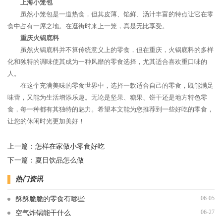
上海小笼包
虽然小笼包是一道热食，但其皮薄、馅鲜、汤汁丰富的特点让它在零
食中占有一席之地。在逛街时来上一笼，真是无比享受。
重庆火锅底料
虽然火锅底料并不算传统意义上的零食，但在重庆，火锅底料的多样
化和独特的调味使其成为一种风靡的零食选择，尤其适合喜欢重口味的
人。
在这个充满美味的零食世界中，选择一款适合自己的零食，既能满足
味蕾，又能为生活增添乐趣。无论是坚果、糖果、饼干还是地方特色零
食，每一种都有其独特的魅力。希望本文能为您推荐到一些好吃的零食，
让您的休闲时光更加美好！
上一篇：
怎样在家做小零食好吃
下一篇：
夏日饮品怎么做
热门资讯
06-05
酥酥脆脆的零食有哪些
06-27
空气炸锅能干什么