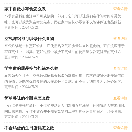
家中自做小零食怎么做
查看详情
小零食是我们生活中不可或缺的一部分，它们可以让我们在休闲时间享受美
味，也可以成为聚会时的亮点。而在家中自制小零食不仅能够保证食品的新鲜
更新时间：2024-05-21
和卫生，还可以控制食材和调料
空气炸锅都可以做什么食物
查看详情
空气炸锅是一种烹饪设备，它使用热空气和少量油来炸煮食物。它广泛应用于
家庭烹饪中，以其在烹饪过程中减少了烹饪油的使用量以及更健康的烹饪方法
更新时间：2024-05-21
而备受欢迎。空气炸锅都可以
学生做的甜品空气炸锅怎么做
查看详情
在现如今的社会，空气炸锅被越来越多的家庭使用，它不仅能够做出美味可口
的食物，还能够保持食物的营养成分和口感。而今天，我们要为大家介绍的
更新时间：2024-05-21
是，学生们制作的一款甜点空气
简单美味的小甜点怎么做
查看详情
小甜点是幸福的象征，不仅能够满足人们对甜食的渴望，还能够给人带来愉悦
的口感体验。制作小甜点并不需要繁复的工序和炉火纯青的厨艺，只要灵感和
更新时间：2024-05-21
一些简单的材料，你也可以在
不含鸡蛋的生日蛋糕怎么做
查看详情