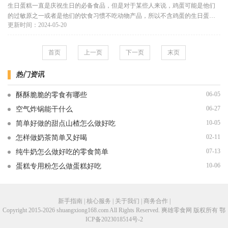
生日蛋糕一直是庆祝生日的必备食品，但是对于某些人来说，鸡蛋可能是他们
的过敏原之一或者是他们的饮食习惯不吃动物产品，所以不含鸡蛋的生日蛋糕
更新时间：2024-05-20
成为他们的首选。下面就为大
首页
上一页
下一页
末页
热门资讯
06-05
酥酥脆脆的零食有哪些
06-27
空气炸锅能干什么
10-05
简单好做的甜点山楂怎么做好吃
02-11
怎样做奶茶简单又好喝
07-13
纯牛奶怎么做好吃的零食简单
10-06
蛋糕专用粉怎么做蛋糕好吃
新手指南 | 核心服务 | 关于我们 | 商务合作 |
Copyright 2015-2026 shuangxiong168.com All Rights Reserved. 爽雄零食网 版权所有
鄂
ICP备2023018514号-2