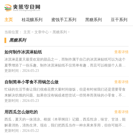
主页
桂花釀系列
蜜饯手工系列
黑糖系列
豆干系列
当前位置：
主页
>
文章中心
>
黑糖系列
>
黑糖系列
如何制作冰淇淋贴纸
查看详情
冰淇淋是夏天最受欢迎的甜品之一，而制作属于自己的冰淇淋贴纸可以为这个
夏季增添了一份乐趣。制作冰淇淋贴纸不仅简单有趣，而且可以根据个人喜好
更新时间：2024-05-23
来设计，让你的冰淇淋更加特
自制简单小零食不用锅怎么做
查看详情
忙碌的生活节奏让我们很难花费大量时间做饭，但是有时候我们还是需要零食
来解决饥饿的问题。如果你没有锅或者想尝试一些简单而美味的小零食，不用
更新时间：2024-05-23
担心，这里有一些不需要用到
用西瓜怎么做吃的
查看详情
西瓜，夏天的一抹清凉。根据《本草纲目》记载，西瓜性凉，味甘、甘淡，能
解暑消热，清热生津。现在，我们把西瓜当作一种水果来享用，但你可能不知
更新时间：2024-05-22
道，西瓜还可以做出很多美食