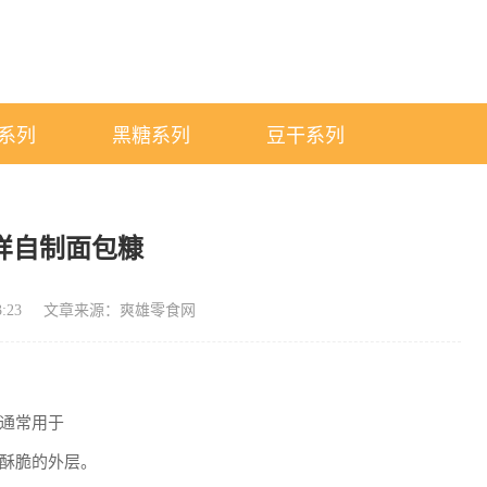
系列
黑糖系列
豆干系列
样自制面包糠
:23
文章来源：爽雄零食网
通常用于
酥脆的外层。