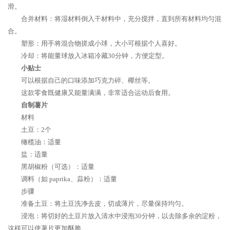
滑。
合并材料：将湿材料倒入干材料中，充分搅拌，直到所有材料均匀混
合。
塑形：用手将混合物搓成小球，大小可根据个人喜好。
冷却：将能量球放入冰箱冷藏30分钟，方便定型。
小贴士
可以根据自己的口味添加巧克力碎、椰丝等。
这款零食既健康又能量满满，非常适合运动后食用。
自制薯片
材料
土豆：2个
橄榄油：适量
盐：适量
黑胡椒粉（可选）：适量
调料（如 paprika、蒜粉）：适量
步骤
准备土豆：将土豆洗净去皮，切成薄片，尽量保持均匀。
浸泡：将切好的土豆片放入清水中浸泡30分钟，以去除多余的淀粉，
这样可以使薯片更加酥脆。