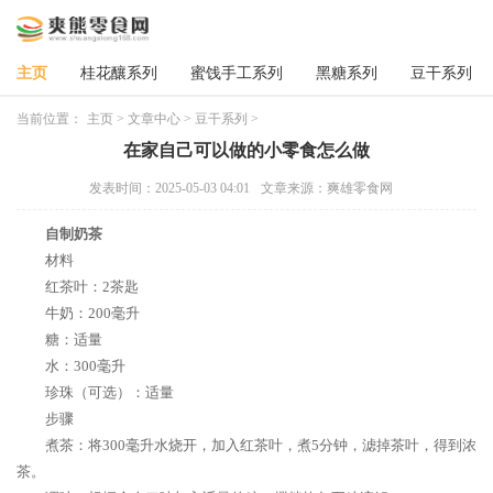
主页
桂花釀系列
蜜饯手工系列
黑糖系列
豆干系列
当前位置：
主页
>
文章中心
>
豆干系列
>
在家自己可以做的小零食怎么做
发表时间：2025-05-03 04:01
文章来源：爽雄零食网
自制奶茶
材料
红茶叶：2茶匙
牛奶：200毫升
糖：适量
水：300毫升
珍珠（可选）：适量
步骤
煮茶：将300毫升水烧开，加入红茶叶，煮5分钟，滤掉茶叶，得到浓
茶。