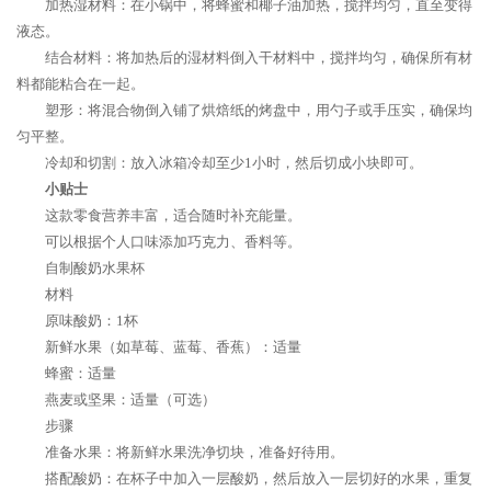
加热湿材料：在小锅中，将蜂蜜和椰子油加热，搅拌均匀，直至变得
液态。
结合材料：将加热后的湿材料倒入干材料中，搅拌均匀，确保所有材
料都能粘合在一起。
塑形：将混合物倒入铺了烘焙纸的烤盘中，用勺子或手压实，确保均
匀平整。
冷却和切割：放入冰箱冷却至少1小时，然后切成小块即可。
小贴士
这款零食营养丰富，适合随时补充能量。
可以根据个人口味添加巧克力、香料等。
自制酸奶水果杯
材料
原味酸奶：1杯
新鲜水果（如草莓、蓝莓、香蕉）：适量
蜂蜜：适量
燕麦或坚果：适量（可选）
步骤
准备水果：将新鲜水果洗净切块，准备好待用。
搭配酸奶：在杯子中加入一层酸奶，然后放入一层切好的水果，重复