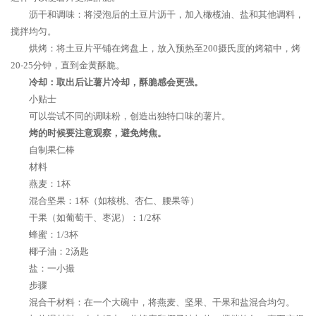
沥干和调味：将浸泡后的土豆片沥干，加入橄榄油、盐和其他调料，
搅拌均匀。
烘烤：将土豆片平铺在烤盘上，放入预热至200摄氏度的烤箱中，烤
20-25分钟，直到金黄酥脆。
冷却：取出后让薯片冷却，酥脆感会更强。
小贴士
可以尝试不同的调味粉，创造出独特口味的薯片。
烤的时候要注意观察，避免烤焦。
自制果仁棒
材料
燕麦：1杯
混合坚果：1杯（如核桃、杏仁、腰果等）
干果（如葡萄干、枣泥）：1/2杯
蜂蜜：1/3杯
椰子油：2汤匙
盐：一小撮
步骤
混合干材料：在一个大碗中，将燕麦、坚果、干果和盐混合均匀。