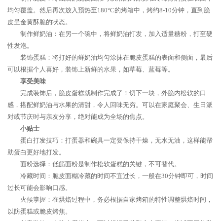
均匀覆盖。然后再次放入预热至180°C的烤箱中，烤约8-10分钟，直到脆
皮呈金黄酥脆的状态。
制作鲜奶油：在另一个碗中，将鲜奶油打发，加入适量糖粉，打至硬
性发泡。
装饰蛋糕：将打好的鲜奶油均匀涂抹在脆皮蛋糕的表面和侧面，最后
可以根据个人喜好，装饰上新鲜的水果，如草莓、蓝莓等。
享受美味
完成装饰后，脆皮蛋糕就制作完成了！切下一块，外脆内松软的口
感，搭配鲜奶油与水果的清甜，令人回味无穷。可以在家庭聚会、生日派
对或节庆时与亲友分享，绝对能成为全场的焦点。
小贴士
蛋白打发技巧：打蛋器和碗具一定要保持干燥，无水无油，这样能帮
助蛋白更好地打发。
面粉选择：低筋面粉是制作松软蛋糕的关键，不可替代。
冷藏时间：脆皮面糊冷藏的时间不宜过长，一般在30分钟即可，时间
过长可能会影响口感。
火候掌握：在烘焙过程中，务必根据自家烤箱的特性调整烘焙时间，
以防蛋糕或脆皮烤焦。