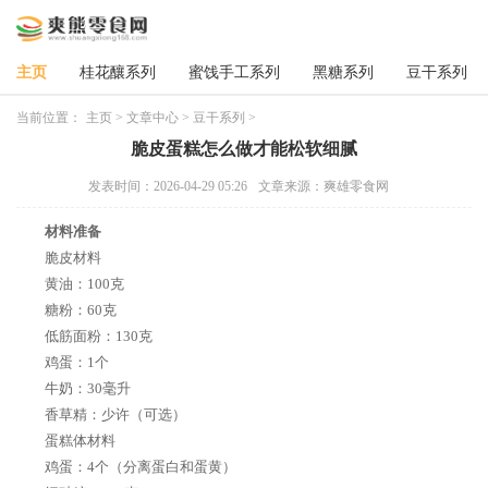
主页
桂花釀系列
蜜饯手工系列
黑糖系列
豆干系列
当前位置：
主页
>
文章中心
>
豆干系列
>
脆皮蛋糕怎么做才能松软细腻
发表时间：2026-04-29 05:26
文章来源：爽雄零食网
材料准备
脆皮材料
黄油：100克
糖粉：60克
低筋面粉：130克
鸡蛋：1个
牛奶：30毫升
香草精：少许（可选）
蛋糕体材料
鸡蛋：4个（分离蛋白和蛋黄）