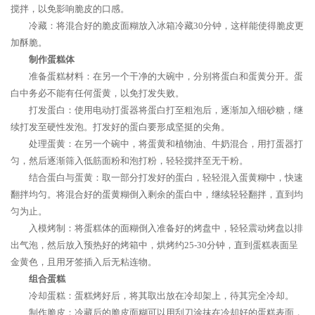
搅拌，以免影响脆皮的口感。
冷藏：将混合好的脆皮面糊放入冰箱冷藏30分钟，这样能使得脆皮更
加酥脆。
制作蛋糕体
准备蛋糕材料：在另一个干净的大碗中，分别将蛋白和蛋黄分开。蛋
白中务必不能有任何蛋黄，以免打发失败。
打发蛋白：使用电动打蛋器将蛋白打至粗泡后，逐渐加入细砂糖，继
续打发至硬性发泡。打发好的蛋白要形成坚挺的尖角。
处理蛋黄：在另一个碗中，将蛋黄和植物油、牛奶混合，用打蛋器打
匀，然后逐渐筛入低筋面粉和泡打粉，轻轻搅拌至无干粉。
结合蛋白与蛋黄：取一部分打发好的蛋白，轻轻混入蛋黄糊中，快速
翻拌均匀。将混合好的蛋黄糊倒入剩余的蛋白中，继续轻轻翻拌，直到均
匀为止。
入模烤制：将蛋糕体的面糊倒入准备好的烤盘中，轻轻震动烤盘以排
出气泡，然后放入预热好的烤箱中，烘烤约25-30分钟，直到蛋糕表面呈
金黄色，且用牙签插入后无粘连物。
组合蛋糕
冷却蛋糕：蛋糕烤好后，将其取出放在冷却架上，待其完全冷却。
制作脆皮：冷藏后的脆皮面糊可以用刮刀涂抹在冷却好的蛋糕表面，