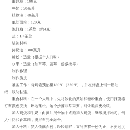
细砂糖：100克
牛奶：50毫升
植物油：40毫升
低筋面粉：120克
泡打粉：1茶匙（约4克）
盐：1/4茶匙
装饰材料
鲜奶油：300毫升
糖粉：适量（根据个人口味）
水果：适量（如草莓、蓝莓、猕猴桃等）
制作步骤
制作脆皮
准备工作：将烤箱预热至180°C（350°F），并在烤盘上铺一层油
纸，以防粘连。
混合材料：在一个大碗中，先将软化的黄油和糖粉混合，使用打蛋器
打至颜色变浅、质地蓬松。这个步骤非常重要，能让脆皮更松软。
加入鸡蛋和牛奶：向黄油混合物中逐渐加入鸡蛋，继续搅拌均匀。倒
入牛奶和香草精，搅拌至完全融合。
加入干料：筛入低筋面粉，轻轻翻拌，直到没有干粉为止。不要过度