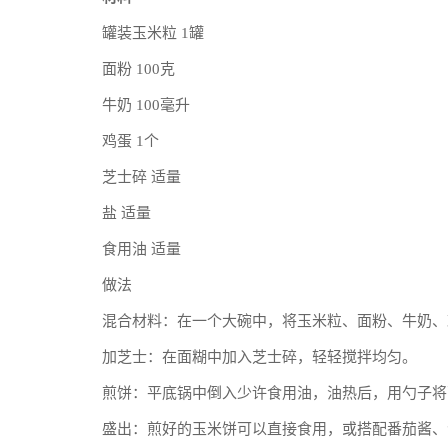
罐装玉米粒 1罐
面粉 100克
牛奶 100毫升
鸡蛋 1个
芝士碎 适量
盐 适量
食用油 适量
做法
混合材料：在一个大碗中，将玉米粒、面粉、牛奶、
加芝士：在面糊中加入芝士碎，轻轻搅拌均匀。
煎饼：平底锅中倒入少许食用油，油热后，用勺子将
盛出：煎好的玉米饼可以直接食用，或搭配番茄酱、