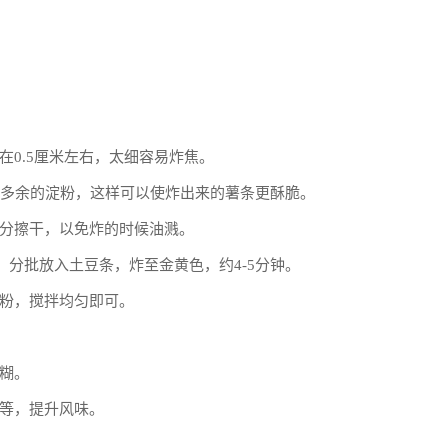
0.5厘米左右，太细容易炸焦。
掉多余的淀粉，这样可以使炸出来的薯条更酥脆。
分擦干，以免炸的时候油溅。
，分批放入土豆条，炸至金黄色，约4-5分钟。
粉，搅拌均匀即可。
糊。
等，提升风味。