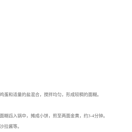
鸡蛋和适量的盐混合，搅拌均匀，形成较稠的面糊。
面糊舀入锅中，摊成小饼，煎至两面金黄，约3-4分钟。
沙拉酱等。