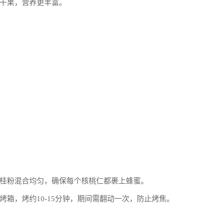
干果，营养更丰富。
桂粉混合均匀，确保每个核桃仁都裹上蜂蜜。
箱，烤约10-15分钟，期间需翻动一次，防止烤焦。