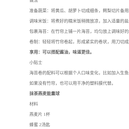
做法
准备蔬菜：将黄瓜、胡萝卜切成细条，鳄梨切片备用
调味米饭：将煮好的糯米饭稍微放凉，加入适量的盐
包裹海苔：在竹帘上铺一片海苔，均匀放上调味好的
卷制：轻轻将竹帘卷起，形成紧实的卷状，用刀切成
享用：可以搭配酱油，味道更佳。
小贴士
海苔卷的配料可以根据个人口味变化，比如加入生鱼
如果没有竹帘，也可以用干净的塑料膜代替。
抹茶燕麦能量球
材料
燕麦片 1杯
蜂蜜 2汤匙