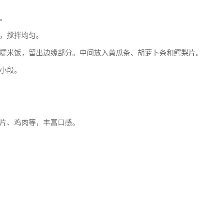
。
，搅拌均匀。
糯米饭，留出边缘部分。中间放入黄瓜条、胡萝卜条和鳄梨片。
小段。
片、鸡肉等，丰富口感。