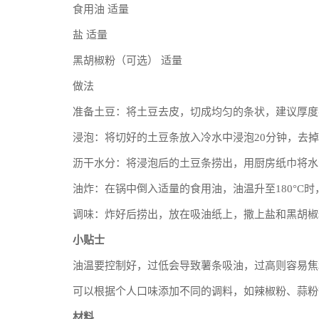
食用油 适量
盐 适量
黑胡椒粉（可选） 适量
做法
准备土豆：将土豆去皮，切成均匀的条状，建议厚度在
浸泡：将切好的土豆条放入冷水中浸泡20分钟，去
沥干水分：将浸泡后的土豆条捞出，用厨房纸巾将水
油炸：在锅中倒入适量的食用油，油温升至180°C时
调味：炸好后捞出，放在吸油纸上，撒上盐和黑胡椒
小贴士
油温要控制好，过低会导致薯条吸油，过高则容易焦
可以根据个人口味添加不同的调料，如辣椒粉、蒜粉
材料