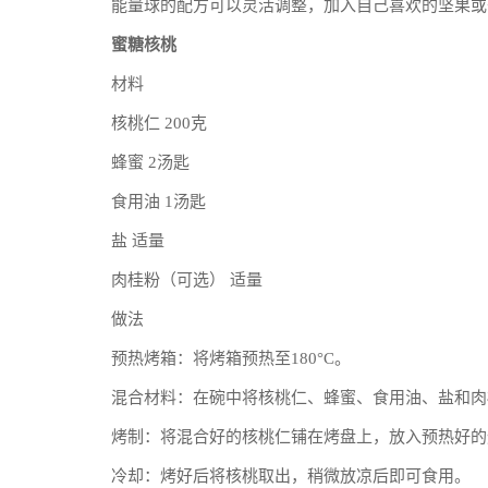
能量球的配方可以灵活调整，加入自己喜欢的坚果或
蜜糖核桃
材料
核桃仁 200克
蜂蜜 2汤匙
食用油 1汤匙
盐 适量
肉桂粉（可选） 适量
做法
预热烤箱：将烤箱预热至180°C。
混合材料：在碗中将核桃仁、蜂蜜、食用油、盐和肉
烤制：将混合好的核桃仁铺在烤盘上，放入预热好的烤
冷却：烤好后将核桃取出，稍微放凉后即可食用。