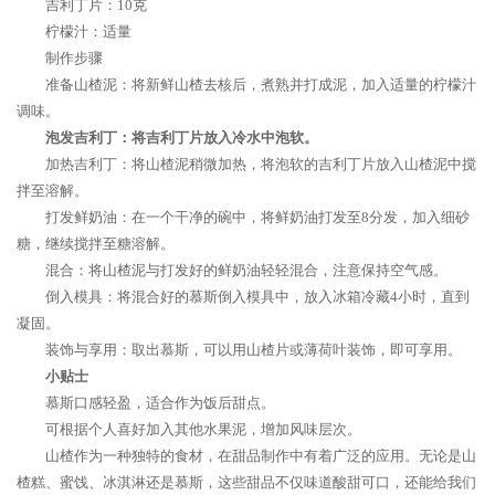
吉利丁片：10克
柠檬汁：适量
制作步骤
准备山楂泥：将新鲜山楂去核后，煮熟并打成泥，加入适量的柠檬汁
调味。
泡发吉利丁：将吉利丁片放入冷水中泡软。
加热吉利丁：将山楂泥稍微加热，将泡软的吉利丁片放入山楂泥中搅
拌至溶解。
打发鲜奶油：在一个干净的碗中，将鲜奶油打发至8分发，加入细砂
糖，继续搅拌至糖溶解。
混合：将山楂泥与打发好的鲜奶油轻轻混合，注意保持空气感。
倒入模具：将混合好的慕斯倒入模具中，放入冰箱冷藏4小时，直到
凝固。
装饰与享用：取出慕斯，可以用山楂片或薄荷叶装饰，即可享用。
小贴士
慕斯口感轻盈，适合作为饭后甜点。
可根据个人喜好加入其他水果泥，增加风味层次。
山楂作为一种独特的食材，在甜品制作中有着广泛的应用。无论是山
楂糕、蜜饯、冰淇淋还是慕斯，这些甜品不仅味道酸甜可口，还能给我们