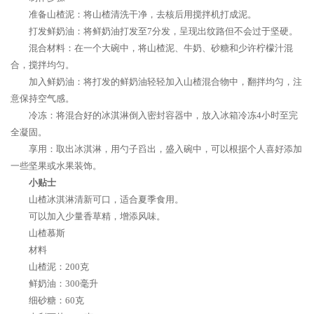
准备山楂泥：将山楂清洗干净，去核后用搅拌机打成泥。
打发鲜奶油：将鲜奶油打发至7分发，呈现出纹路但不会过于坚硬。
混合材料：在一个大碗中，将山楂泥、牛奶、砂糖和少许柠檬汁混
合，搅拌均匀。
加入鲜奶油：将打发的鲜奶油轻轻加入山楂混合物中，翻拌均匀，注
意保持空气感。
冷冻：将混合好的冰淇淋倒入密封容器中，放入冰箱冷冻4小时至完
全凝固。
享用：取出冰淇淋，用勺子舀出，盛入碗中，可以根据个人喜好添加
一些坚果或水果装饰。
小贴士
山楂冰淇淋清新可口，适合夏季食用。
可以加入少量香草精，增添风味。
山楂慕斯
材料
山楂泥：200克
鲜奶油：300毫升
细砂糖：60克