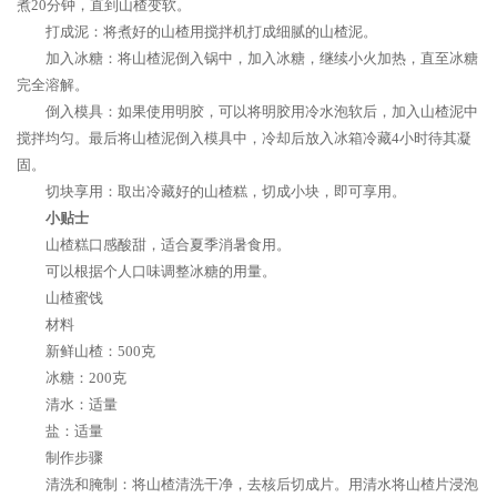
煮20分钟，直到山楂变软。
打成泥：将煮好的山楂用搅拌机打成细腻的山楂泥。
加入冰糖：将山楂泥倒入锅中，加入冰糖，继续小火加热，直至冰糖
完全溶解。
倒入模具：如果使用明胶，可以将明胶用冷水泡软后，加入山楂泥中
搅拌均匀。最后将山楂泥倒入模具中，冷却后放入冰箱冷藏4小时待其凝
固。
切块享用：取出冷藏好的山楂糕，切成小块，即可享用。
小贴士
山楂糕口感酸甜，适合夏季消暑食用。
可以根据个人口味调整冰糖的用量。
山楂蜜饯
材料
新鲜山楂：500克
冰糖：200克
清水：适量
盐：适量
制作步骤
清洗和腌制：将山楂清洗干净，去核后切成片。用清水将山楂片浸泡