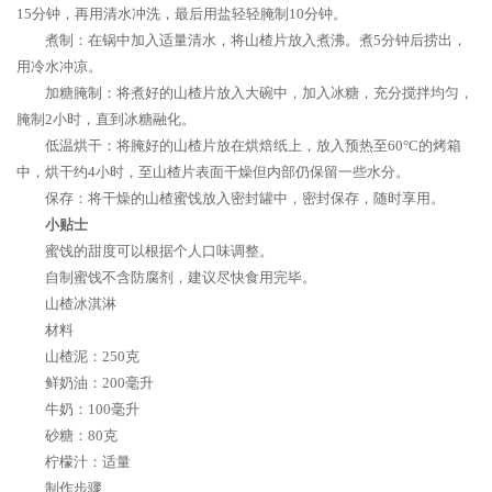
15分钟，再用清水冲洗，最后用盐轻轻腌制10分钟。
煮制：在锅中加入适量清水，将山楂片放入煮沸。煮5分钟后捞出，
用冷水冲凉。
加糖腌制：将煮好的山楂片放入大碗中，加入冰糖，充分搅拌均匀，
腌制2小时，直到冰糖融化。
低温烘干：将腌好的山楂片放在烘焙纸上，放入预热至60°C的烤箱
中，烘干约4小时，至山楂片表面干燥但内部仍保留一些水分。
保存：将干燥的山楂蜜饯放入密封罐中，密封保存，随时享用。
小贴士
蜜饯的甜度可以根据个人口味调整。
自制蜜饯不含防腐剂，建议尽快食用完毕。
山楂冰淇淋
材料
山楂泥：250克
鲜奶油：200毫升
牛奶：100毫升
砂糖：80克
柠檬汁：适量
制作步骤