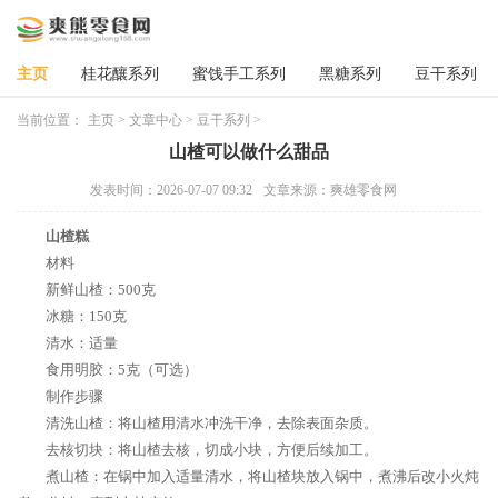
主页
桂花釀系列
蜜饯手工系列
黑糖系列
豆干系列
当前位置：
主页
>
文章中心
>
豆干系列
>
山楂可以做什么甜品
发表时间：2026-07-07 09:32
文章来源：爽雄零食网
山楂糕
材料
新鲜山楂：500克
冰糖：150克
清水：适量
食用明胶：5克（可选）
制作步骤
清洗山楂：将山楂用清水冲洗干净，去除表面杂质。
去核切块：将山楂去核，切成小块，方便后续加工。
煮山楂：在锅中加入适量清水，将山楂块放入锅中，煮沸后改小火炖