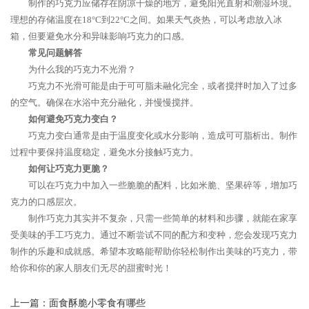
制作的巧克力应储存在阴凉干燥的地方，避免阳光直射和潮湿环境。
理想的存储温度在18°C到22°C之间。如果天气炎热，可以考虑放入冰
箱，但要避免水分和异味影响巧克力的口感。
常见问题解答
为什么我的巧克力不光滑？
巧克力不光滑可能是由于可可脂未融化完全，或者搅拌时加入了过多
的空气。确保在水浴中充分融化，并慢慢搅拌。
如何避免巧克力变白？
巧克力变白通常是由于温度变化或水分影响，造成可可脂析出。制作
过程中要保持温度稳定，避免水分接触巧克力。
如何让巧克力更脆？
可以在巧克力中加入一些脆脆的配料，比如米脆、坚果碎等，增加巧
克力的口感层次。
制作巧克力其实并不复杂，只需一些简单的材料和步骤，就能在家享
受美味的手工巧克力。通过不断尝试不同的配方和变种，您会发现巧克力
制作的乐趣和成就感。希望本攻略能帮助你轻松制作出美味的巧克力，带
给你和你的家人朋友们无尽的甜蜜时光！
上一篇：
面食酥脆小零食有哪些