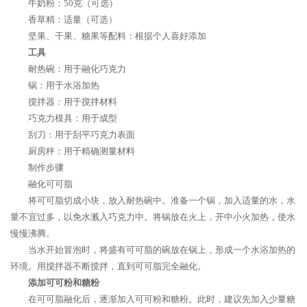
牛奶粉：50克（可选）
香草精：适量（可选）
坚果、干果、糖果等配料：根据个人喜好添加
工具
耐热碗：用于融化巧克力
锅：用于水浴加热
搅拌器：用于搅拌材料
巧克力模具：用于成型
刮刀：用于刮平巧克力表面
厨房秤：用于精确测量材料
制作步骤
融化可可脂
将可可脂切成小块，放入耐热碗中。准备一个锅，加入适量的水，水
量不宜过多，以免水溅入巧克力中。将锅放在火上，开中小火加热，使水
慢慢沸腾。
当水开始冒泡时，将盛有可可脂的碗放在锅上，形成一个水浴加热的
环境。用搅拌器不断搅拌，直到可可脂完全融化。
添加可可粉和糖粉
在可可脂融化后，逐渐加入可可粉和糖粉。此时，建议先加入少量糖