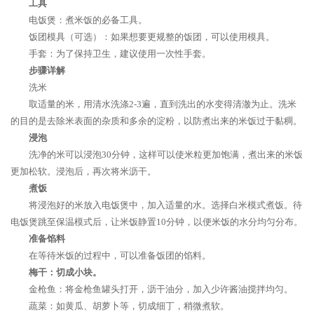
工具
电饭煲：煮米饭的必备工具。
饭团模具（可选）：如果想要更规整的饭团，可以使用模具。
手套：为了保持卫生，建议使用一次性手套。
步骤详解
洗米
取适量的米，用清水洗涤2-3遍，直到洗出的水变得清澈为止。洗米
的目的是去除米表面的杂质和多余的淀粉，以防煮出来的米饭过于黏稠。
浸泡
洗净的米可以浸泡30分钟，这样可以使米粒更加饱满，煮出来的米饭
更加松软。浸泡后，再次将米沥干。
煮饭
将浸泡好的米放入电饭煲中，加入适量的水。选择白米模式煮饭。待
电饭煲跳至保温模式后，让米饭静置10分钟，以便米饭的水分均匀分布。
准备馅料
在等待米饭的过程中，可以准备饭团的馅料。
梅干：切成小块。
金枪鱼：将金枪鱼罐头打开，沥干油分，加入少许酱油搅拌均匀。
蔬菜：如黄瓜、胡萝卜等，切成细丁，稍微煮软。