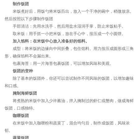
制作饭团
米饭煮好后，用饭勺将米饭舀出，放入一个干净的碗中，稍微放凉。
然后按照以下步骤制作饭团
手部清洁：先用水洗手，然后用盐水湿润手掌，防止米饭粘手。
取米饭：用手抓一小把米饭，放在手心中，按压成一个小圆饼。
加入馅料：在米饭中心放入准备好的馅料。
成型：将米饭的边缘向中间折叠，包住馅料。用力按压成圆形或三角
形，确保馅料不会漏出来。
包裹海苔：用一片海苔包裹饭团，可以增加风味和美观。
饭团的变种
除了基本的饭团外，你还可以尝试制作不同风味的饭团，以增加趣味
和口感。
腌制海鲜饭团
将煮熟的米饭中加入少许酱油，拌入腌制过的虾仁或蟹肉，做成海鲜
饭团，口感独特。
咖喱饭团
在米饭中加入咖喱粉和蔬菜丁，混合均匀后，制作成饭团，风味浓
郁。
蔬菜饭团