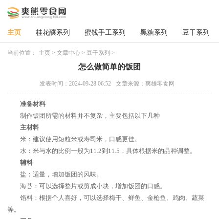
主页
桂花釀系列
蜜饯手工系列
黑糖系列
豆干系列
当前位置：
主页
>
文章中心
>
豆干系列
>
怎么做简单的饭团
发表时间：2024-09-28 06:52
文章来源：爽雄零食网
准备材料
制作饭团所需的材料并不复杂，主要包括以下几种
主材料
米：建议使用短粒米或寿司米，口感更佳。
水：米与水的比例一般为11.2到11.5，具体根据米的品种调整。
辅料
盐：适量，增加饭团的风味。
海苔：可以选择整片或剪成小块，增加饭团的口感。
馅料：根据个人喜好，可以选择梅干、鲜鱼、金枪鱼、鸡肉、蔬菜
等。