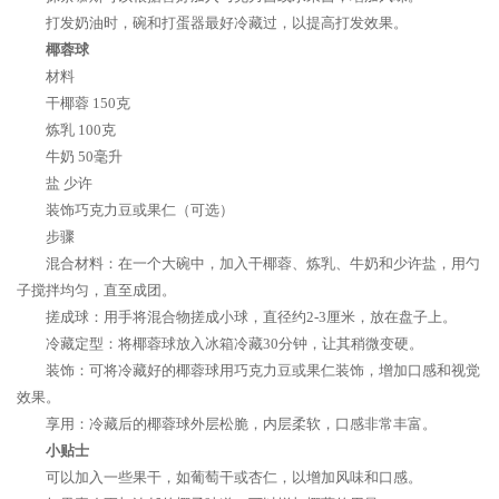
打发奶油时，碗和打蛋器最好冷藏过，以提高打发效果。
椰蓉球
材料
干椰蓉 150克
炼乳 100克
牛奶 50毫升
盐 少许
装饰巧克力豆或果仁（可选）
步骤
混合材料：在一个大碗中，加入干椰蓉、炼乳、牛奶和少许盐，用勺
子搅拌均匀，直至成团。
搓成球：用手将混合物搓成小球，直径约2-3厘米，放在盘子上。
冷藏定型：将椰蓉球放入冰箱冷藏30分钟，让其稍微变硬。
装饰：可将冷藏好的椰蓉球用巧克力豆或果仁装饰，增加口感和视觉
效果。
享用：冷藏后的椰蓉球外层松脆，内层柔软，口感非常丰富。
小贴士
可以加入一些果干，如葡萄干或杏仁，以增加风味和口感。