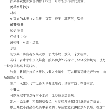
如果喜欢更加浓郁的椰子味道，可以增加椰蓉的用量。
简单水果沙拉
材料
你喜欢的水果（如苹果、香蕉、橙子、草莓等）适量
蜂蜜 适量
酸奶 适量
柠檬汁 少许
薄荷叶（可选）适量
步骤
切水果：将所有水果洗净，切成小块，放入一个大碗中。
调味：在水果中加入蜂蜜、酸奶和少许柠檬汁，轻轻搅拌均匀，使每
一块水果都裹上调味料。
装盘：将搅拌好的水果沙拉装入小碗中，可以用薄荷叶进行装饰，增
加清新的香气。
享用：水果沙拉可以作为早餐或甜点，清爽可口，营养丰富。
小贴士
可以根据季节选择时令水果，让沙拉更加美味。
加入一些坚果，如核桃或杏仁，可以提升沙拉的口感和营养价值。
以上几款小甜品都是简单易做的，希望能激发你的烘焙灵感。在这个