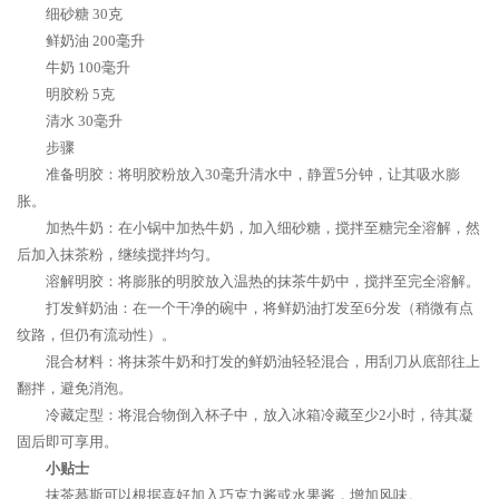
细砂糖 30克
鲜奶油 200毫升
牛奶 100毫升
明胶粉 5克
清水 30毫升
步骤
准备明胶：将明胶粉放入30毫升清水中，静置5分钟，让其吸水膨
胀。
加热牛奶：在小锅中加热牛奶，加入细砂糖，搅拌至糖完全溶解，然
后加入抹茶粉，继续搅拌均匀。
溶解明胶：将膨胀的明胶放入温热的抹茶牛奶中，搅拌至完全溶解。
打发鲜奶油：在一个干净的碗中，将鲜奶油打发至6分发（稍微有点
纹路，但仍有流动性）。
混合材料：将抹茶牛奶和打发的鲜奶油轻轻混合，用刮刀从底部往上
翻拌，避免消泡。
冷藏定型：将混合物倒入杯子中，放入冰箱冷藏至少2小时，待其凝
固后即可享用。
小贴士
抹茶慕斯可以根据喜好加入巧克力酱或水果酱，增加风味。