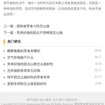
快节奏的生活中，抽出一点时间为自己和家人准备美味的甜品，无疑是一
种幸福的享受。尝试不同的配料和风味，让你的甜品更具个性。快动手做
起来吧！
上一篇：
面粉做零食小吃怎么做
下一篇：
简单好做的甜点不用烤箱怎么做
热门资讯
06-05
酥酥脆脆的零食有哪些
06-27
空气炸锅能干什么
10-05
简单好做的甜点山楂怎么做好吃
02-11
怎样做奶茶简单又好喝
07-13
纯牛奶怎么做好吃的零食简单
10-06
蛋糕专用粉怎么做蛋糕好吃
新手指南 | 核心服务 | 关于我们 | 商务合作 |
Copyright 2015-2026 shuangxiong168.com All Rights Reserved. 爽雄零食网 版权所有
鄂