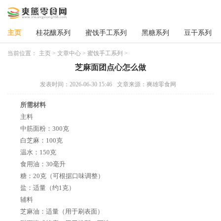
主页
桂花釀系列
蜜饯手工系列
黑糖系列
豆干系列
当前位置：
主页
>
文章中心
>
蜜饯手工系列
>
芝麻面团点心怎么做
发表时间：2026-06-30 15:46
文章来源：爽雄零食网
所需材料
主料
中筋面粉：300克
白芝麻：100克
温水：150克
食用油：30毫升
糖：20克（可根据口味调整）
盐：适量（约1克）
辅料
芝麻油：适量（用于刷表面）