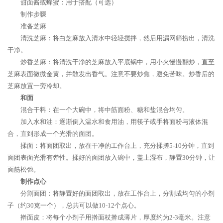
甜面酱或蜂蜜：用于搭配（可选）
制作步骤
准备芝麻
清洗芝麻：将白芝麻放入清水中轻轻搅拌，然后用漏网筛捞出，清洗
干净。
炒香芝麻：将清洗干净的芝麻放入平底锅中，用小火慢慢翻炒，直至
芝麻表面微微金黄，并散发出香气。注意不要炒焦，避免苦味。炒香后的
芝麻放置一旁冷却。
和面
混合干料：在一个大碗中，将中筋面粉、糖和盐混合均匀。
加入水和油：逐渐倒入温水和食用油，用筷子或手将面粉与液体混
合，直到形成一个光滑的面团。
揉面：将面团取出，放在干净的工作台上，充分揉搓5-10分钟，直到
面团表面光滑有弹性。揉好的面团放入碗中，盖上湿布，静置30分钟，让
面筋松弛。
制作点心
分割面团：将静置好的面团取出，放在工作台上，分割成均匀的小剂
子（约30克一个），总共可以做10-12个点心。
擀面皮：将每个小剂子用擀面杖擀成薄片，厚度约为2-3毫米。注意