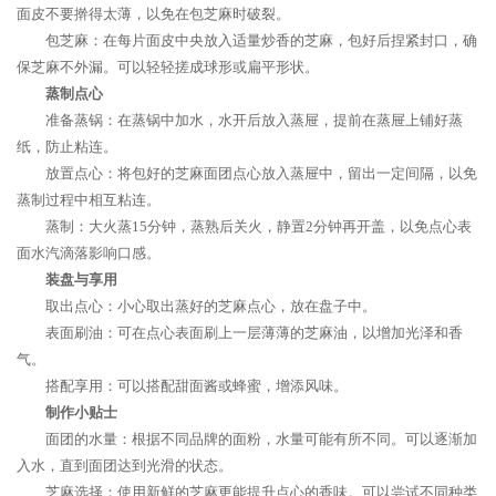
面皮不要擀得太薄，以免在包芝麻时破裂。
包芝麻：在每片面皮中央放入适量炒香的芝麻，包好后捏紧封口，确
保芝麻不外漏。可以轻轻搓成球形或扁平形状。
蒸制点心
准备蒸锅：在蒸锅中加水，水开后放入蒸屉，提前在蒸屉上铺好蒸
纸，防止粘连。
放置点心：将包好的芝麻面团点心放入蒸屉中，留出一定间隔，以免
蒸制过程中相互粘连。
蒸制：大火蒸15分钟，蒸熟后关火，静置2分钟再开盖，以免点心表
面水汽滴落影响口感。
装盘与享用
取出点心：小心取出蒸好的芝麻点心，放在盘子中。
表面刷油：可在点心表面刷上一层薄薄的芝麻油，以增加光泽和香
气。
搭配享用：可以搭配甜面酱或蜂蜜，增添风味。
制作小贴士
面团的水量：根据不同品牌的面粉，水量可能有所不同。可以逐渐加
入水，直到面团达到光滑的状态。
芝麻选择：使用新鲜的芝麻更能提升点心的香味。可以尝试不同种类