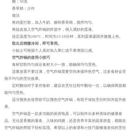
糖：50克
香草精：少许
做法
将鸡蛋打散，加入牛奶、糖和香草精，搅拌均匀。
将挞皮放入空气炸锅的炸篮中，倒入调好的蛋液。
设定温度为180°C，时间为15-18分钟，直到蛋液凝固并微微上色。
取出后稍微冷却，即可享用。
小贴士可根据个人喜好加入果仁或干果增添口感。
空气炸锅的使用小技巧
食材切割均匀保证食材大小一致，能确保均匀受热。
适量放置不要过满，空气炸锅需要空间来循环热空气，过多食材会导
致不均匀的烹饪效果。
定时翻动对于某些食材，建议在烹饪过程中翻动一次，以确保两面都
能均匀受热。
适当预热在使用前可以预热空气炸锅，有助于缩短烹饪时间并提升效
果。
空气炸锅是一款多功能的厨房电器，可以制作出多种美味的健康食
品。无论是香脆的薯条、入味的鸡翅，还是营养丰富的蔬菜拼盘，都能在
空气炸锅的帮助下轻松实现。希望以上的食谱和小技巧能够激发你的烹饪