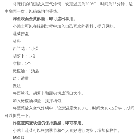
将腌好的鸡翅放入空气炸锅，设定温度为200°C，时间为25分钟，途
中翻面一次，以确保均匀受热。
炸至表面金黄酥脆，即可盛出享用。
小贴士可以在腌制过程中加入自己喜欢的香料，提升风味。
蔬菜拼盘
材料
西兰花：1小朵
胡萝卜：1根
甜椒：1个
橄榄油：1汤匙
盐：适量
做法
将西兰花、胡萝卜和甜椒切成适口大小。
加入橄榄油和盐，搅拌均匀。
将蔬菜放入空气炸锅中，设定温度为180°C，时间为10-15分钟，期间
可以摇晃一下。
炸至蔬菜变软但仍保持脆感，即可享用。
小贴士蔬菜可以根据季节和个人喜好进行更换，增加多样性。
鳕鱼块