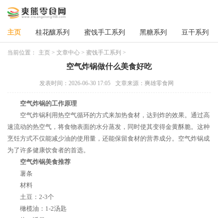
主页
桂花釀系列
蜜饯手工系列
黑糖系列
豆干系列
当前位置：
主页
>
文章中心
>
蜜饯手工系列
>
空气炸锅做什么美食好吃
发表时间：2026-06-30 17:05
文章来源：爽雄零食网
空气炸锅的工作原理
空气炸锅利用热空气循环的方式来加热食材，达到炸的效果。通过高
速流动的热空气，将食物表面的水分蒸发，同时使其变得金黄酥脆。这种
烹饪方式不仅能减少油的使用量，还能保留食材的营养成分。空气炸锅成
为了许多健康饮食者的首选。
空气炸锅美食推荐
薯条
材料
土豆：2-3个
橄榄油：1-2汤匙