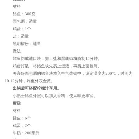
材料
鳕鱼：300克
面包屑：适量
鸡蛋：1个
盐：适量
黑胡椒粉：适量
做法
鳕鱼切成适口块，撒上盐和黑胡椒粉腌制15分钟。
鸡蛋打散，将鳕鱼块先裹上蛋液，再裹上面包屑。
将裹好面包屑的鳕鱼块放入空气炸锅中，设定温度为200°C，时间为
10-12分钟，炸至外表金黄。
出锅后可搭配柠檬汁享用。
小贴士鳕鱼外层可以加入香料，使风味更丰富。
蛋挞
材料
挞皮：6个
鸡蛋：2个
牛奶：200毫升