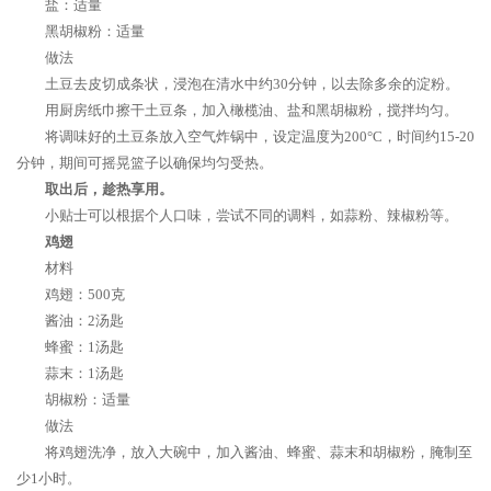
盐：适量
黑胡椒粉：适量
做法
土豆去皮切成条状，浸泡在清水中约30分钟，以去除多余的淀粉。
用厨房纸巾擦干土豆条，加入橄榄油、盐和黑胡椒粉，搅拌均匀。
将调味好的土豆条放入空气炸锅中，设定温度为200°C，时间约15-20
分钟，期间可摇晃篮子以确保均匀受热。
取出后，趁热享用。
小贴士可以根据个人口味，尝试不同的调料，如蒜粉、辣椒粉等。
鸡翅
材料
鸡翅：500克
酱油：2汤匙
蜂蜜：1汤匙
蒜末：1汤匙
胡椒粉：适量
做法
将鸡翅洗净，放入大碗中，加入酱油、蜂蜜、蒜末和胡椒粉，腌制至
少1小时。