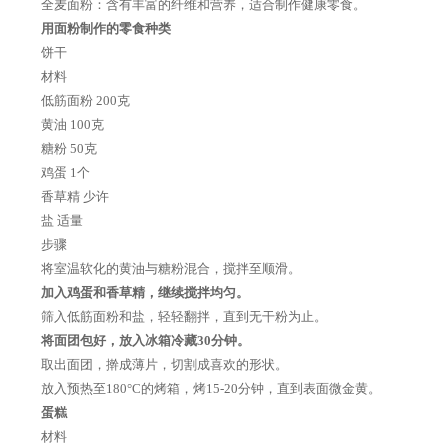
全麦面粉：含有丰富的纤维和营养，适合制作健康零食。
用面粉制作的零食种类
饼干
材料
低筋面粉 200克
黄油 100克
糖粉 50克
鸡蛋 1个
香草精 少许
盐 适量
步骤
将室温软化的黄油与糖粉混合，搅拌至顺滑。
加入鸡蛋和香草精，继续搅拌均匀。
筛入低筋面粉和盐，轻轻翻拌，直到无干粉为止。
将面团包好，放入冰箱冷藏30分钟。
取出面团，擀成薄片，切割成喜欢的形状。
放入预热至180°C的烤箱，烤15-20分钟，直到表面微金黄。
蛋糕
材料