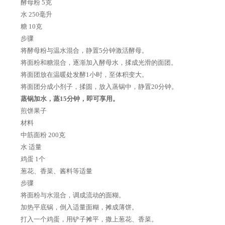
酵母粉 5克
水 250毫升
糖 10克
步骤
将酵母粉与温水混合，静置5分钟激活酵母。
将面粉和糖混合，逐渐加入酵母水，揉成光滑的面团。
将面团放在温暖处发酵1小时，至体积变大。
将面团分成小剂子，揉圆，放入蒸锅中，静置20分钟。
蒸锅加水，蒸15分钟，即可享用。
煎饼果子
材料
中筋面粉 200克
水 适量
鸡蛋 1个
葱花、香菜、酱料等适量
步骤
将面粉与水混合，调成流动的面糊。
加热平底锅，倒入适量面糊，摊成薄饼。
打入一个鸡蛋，用铲子摊平，撒上葱花、香菜。