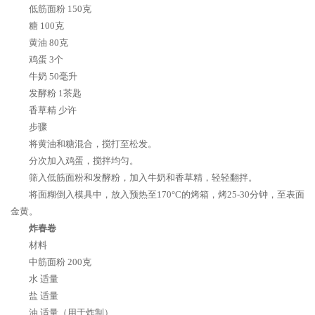
低筋面粉 150克
糖 100克
黄油 80克
鸡蛋 3个
牛奶 50毫升
发酵粉 1茶匙
香草精 少许
步骤
将黄油和糖混合，搅打至松发。
分次加入鸡蛋，搅拌均匀。
筛入低筋面粉和发酵粉，加入牛奶和香草精，轻轻翻拌。
将面糊倒入模具中，放入预热至170°C的烤箱，烤25-30分钟，至表面
金黄。
炸春卷
材料
中筋面粉 200克
水 适量
盐 适量
油 适量（用于炸制）