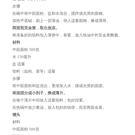
步骤
在碗中将中筋面粉、盐和水混合，搅拌成光滑的面糊。
加热平底锅，刷上一层薄油，倒入适量面糊，摊成薄饼。
两面煎至金黄，取出放凉。
将准备好的馅料包入薄饼中，卷紧，放入热油中炸至金黄酥脆。
材料
中筋面粉 300克
水 150毫升
盐 适量
馅料（如肉、菜等）适量
步骤
将中筋面粉和盐混合，逐渐加入水，揉成光滑的面团。
将面团分成小剂子，擀成薄片。
在每个薄片中间放入适量馅料，包好捏紧。
在热锅中放少量油，放入包好的馅饼，煎至两面金黄。
馒头
材料
中筋面粉 500克