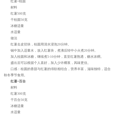
红薯+桂圆
材料
红薯500克
干桂圆50克
冰糖适量
水适量
做法
红薯去皮切块，桂圆用清水浸泡20分钟。
锅中加入适量水，放入红薯块，煮沸后转中小火煮20分钟。
加入桂圆和冰糖，继续煮5-10分钟，直至红薯熟透，糖水浓稠。
盛出后可以根据个人喜好，加入少许椰浆，风味更佳。
口感：桂圆的香甜与红薯的绵软相结合，营养丰富，滋味独特，适合
秋冬季节食用。
红薯+百合
材料
红薯300克
干百合50克
冰糖适量
水适量