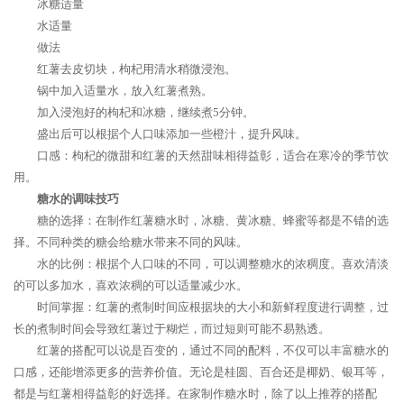
冰糖适量
水适量
做法
红薯去皮切块，枸杞用清水稍微浸泡。
锅中加入适量水，放入红薯煮熟。
加入浸泡好的枸杞和冰糖，继续煮5分钟。
盛出后可以根据个人口味添加一些橙汁，提升风味。
口感：枸杞的微甜和红薯的天然甜味相得益彰，适合在寒冷的季节饮
用。
糖水的调味技巧
糖的选择：在制作红薯糖水时，冰糖、黄冰糖、蜂蜜等都是不错的选
择。不同种类的糖会给糖水带来不同的风味。
水的比例：根据个人口味的不同，可以调整糖水的浓稠度。喜欢清淡
的可以多加水，喜欢浓稠的可以适量减少水。
时间掌握：红薯的煮制时间应根据块的大小和新鲜程度进行调整，过
长的煮制时间会导致红薯过于糊烂，而过短则可能不易熟透。
红薯的搭配可以说是百变的，通过不同的配料，不仅可以丰富糖水的
口感，还能增添更多的营养价值。无论是桂圆、百合还是椰奶、银耳等，
都是与红薯相得益彰的好选择。在家制作糖水时，除了以上推荐的搭配