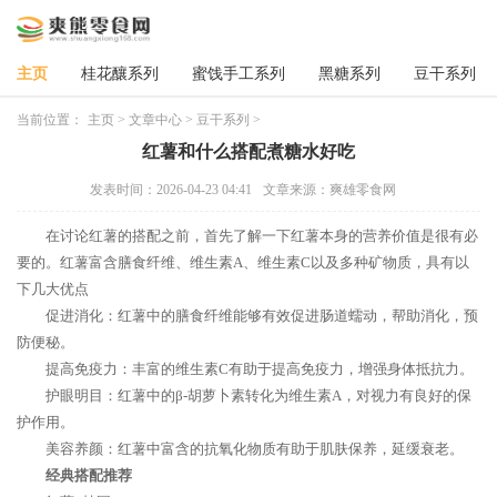
主页
桂花釀系列
蜜饯手工系列
黑糖系列
豆干系列
当前位置：
主页
>
文章中心
>
豆干系列
>
红薯和什么搭配煮糖水好吃
发表时间：2026-04-23 04:41
文章来源：爽雄零食网
在讨论红薯的搭配之前，首先了解一下红薯本身的营养价值是很有必
要的。红薯富含膳食纤维、维生素A、维生素C以及多种矿物质，具有以
下几大优点
促进消化：红薯中的膳食纤维能够有效促进肠道蠕动，帮助消化，预
防便秘。
提高免疫力：丰富的维生素C有助于提高免疫力，增强身体抵抗力。
护眼明目：红薯中的β-胡萝卜素转化为维生素A，对视力有良好的保
护作用。
美容养颜：红薯中富含的抗氧化物质有助于肌肤保养，延缓衰老。
经典搭配推荐