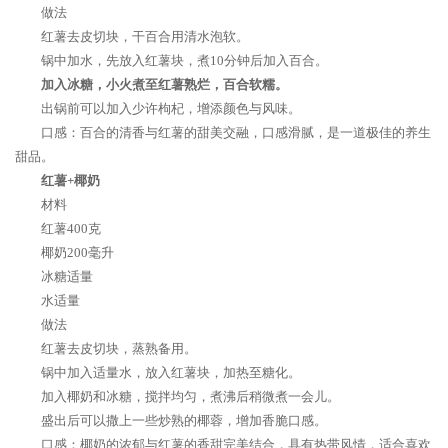
做法
红薯去皮切块，干百合用清水泡软。
锅中加水，先放入红薯块，煮10分钟后加入百合。
加入冰糖，小火煮至红薯熟烂，百合软糯。
出锅前可以加入少许枸杞，增添颜色与风味。
口感：百合的清香与红薯的甜美交融，口感滑腻，是一道极佳的养生
甜品。
红薯+椰奶
材料
红薯400克
椰奶200毫升
冰糖适量
水适量
做法
红薯去皮切块，蒸熟备用。
锅中加入适量水，放入红薯块，加热至糖化。
加入椰奶和冰糖，搅拌均匀，煮沸后稍微煮一会儿。
盛出后可以撒上一些炒熟的椰蓉，增加香脆口感。
口感：椰奶的浓郁与红薯的香甜完美结合，具有热带风情，适合喜欢