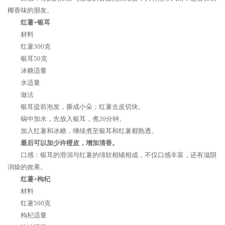
椰香味的朋友。
红薯+银耳
材料
红薯300克
银耳50克
冰糖适量
水适量
做法
银耳提前泡发，撕成小朵；红薯去皮切块。
锅中加水，先放入银耳，煮20分钟。
加入红薯和冰糖，继续煮至银耳和红薯都熟透。
最后可以加少许橙皮，增加清香。
口感：银耳的滑润与红薯的绵软相辅相成，不仅口感丰富，还有滋阴
润燥的效果。
红薯+枸杞
材料
红薯500克
枸杞适量