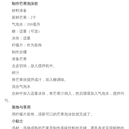
制作芒果泡沫饮
材料准备
新鲜芒果：2个
气泡水：200毫升
糖：适量（可选）
冰块：适量
柠檬片：作为装饰
制作步骤
准备芒果
去皮切块，放入搅拌机中。
榨汁
将芒果块搅拌成汁，加入糖调味。
混合气泡水
在杯中加入适量冰块，将芒果汁倒入，然后缓缓加入气泡水，搅拌均
匀。
装饰与享用
用柠檬片装饰，清新可口的芒果泡沫饮就完成了。
小贴士
选材：选择成熟的芒果是制作美味饮料的关键，通常表皮呈现鲜艳的