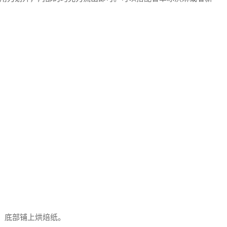
盘，底部铺上烘焙纸。