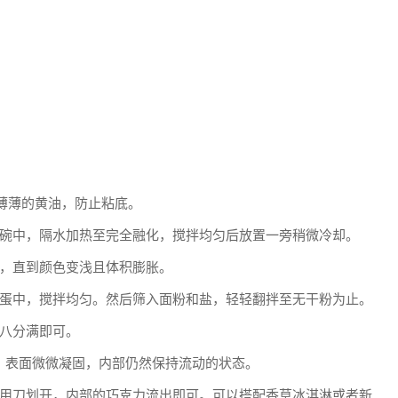
层薄薄的黄油，防止粘底。
碗中，隔水加热至完全融化，搅拌均匀后放置一旁稍微冷却。
，直到颜色变浅且体积膨胀。
蛋中，搅拌均匀。然后筛入面粉和盐，轻轻翻拌至无干粉为止。
八分满即可。
钟，表面微微凝固，内部仍然保持流动的状态。
用刀划开，内部的巧克力流出即可。可以搭配香草冰淇淋或者新